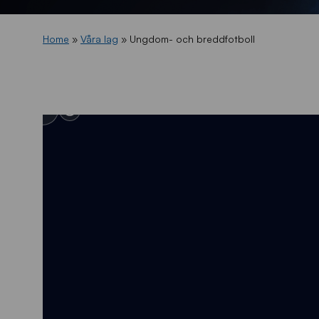
Home
»
Våra lag
»
Ungdom- och breddfotboll