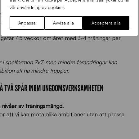
vår användning av cookies.
 veckor om året, och två tillfällen per vecka.
 delta.
Anpassa
Avvisa alla
Acceptera alla
ngefär 45 veckor om året med 3-4 träningar per
 i spelformen 7v7, men mindre förändringar kan
bition att ha mindre trupper.
A PÅ TVÅ SPÅR INOM UNGDOMSVERKSAMHETEN
vå nivåer av träningsmängd.
gör att vi kan möta olika ambitioner utan att pressa