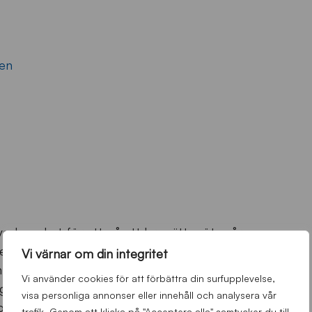
den
verksamhet för att på ett bra sätt möta våra
nom att införa två spår, Flex- och Utvecklingslag
Vi värnar om din integritet
h bättre förutsättningar för både glädje och
Vi använder cookies för att förbättra din surfupplevelse,
gd fotboll på deras villkor, oavsett om man vill
visa personliga annonser eller innehåll och analysera vår
llen.
trafik. Genom att klicka på "Acceptera alla" samtycker du till