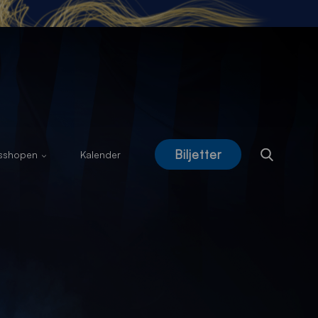
Biljetter
usshopen
Kalender