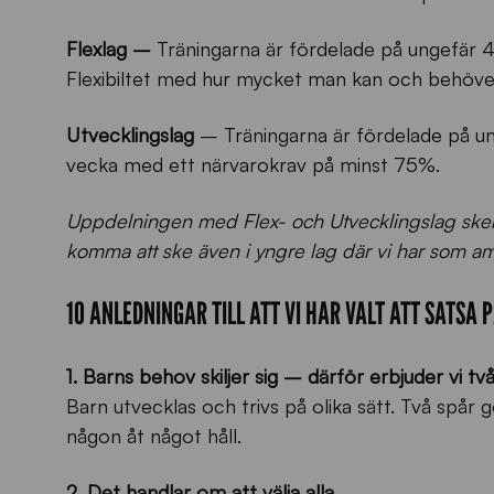
Flexlag –
Träningarna är fördelade på ungefär 40
Flexibiltet med hur mycket man kan och behöver
Utvecklingslag
– Träningarna är fördelade på u
vecka med ett närvarokrav på minst 75%.
Uppdelningen med Flex- och Utvecklingslag sker
komma att ske även i yngre lag där vi har som am
10 ANLEDNINGAR TILL ATT VI HAR VALT ATT SATS
1. Barns behov skiljer sig – därför erbjuder vi t
Barn utvecklas och trivs på olika sätt. Två spår 
någon åt något håll.
2. Det handlar om att välja alla.