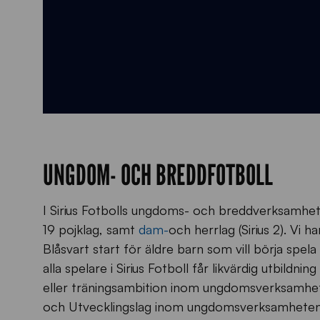
UNGDOM- OCH BREDDFOTBOLL
I Sirius Fotbolls ungdoms- och breddverksamhet f
19 pojklag, samt
dam-
och herrlag (Sirius 2). Vi 
Blåsvart start för äldre barn som vill börja spela 
alla spelare i Sirius Fotboll får likvärdig utbildni
eller träningsambition inom ungdomsverksamheten
och Utvecklingslag inom ungdomsverksamheten. De