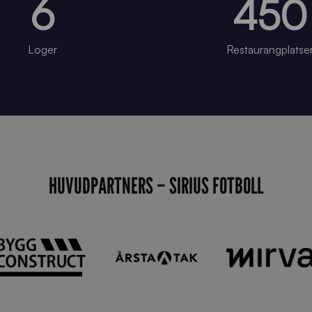
6
450
Loger
Restaurangplatse
HUVUDPARTNERS – SIRIUS FOTBOLL