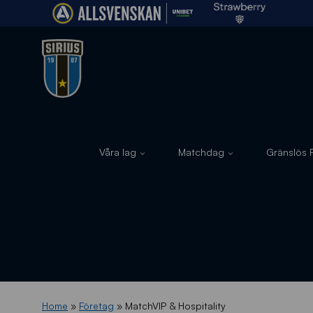
Våra lag
Matchdag
Gränslös F
Home
»
Företag
»
MatchVIP & Hospitality