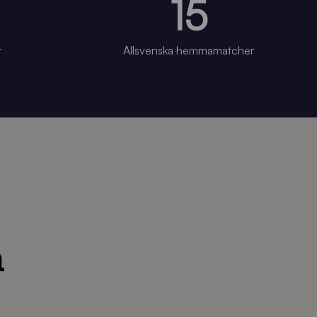
15
r
Allsvenska hemmamatcher