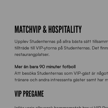
MATCHVIP & HOSPITALITY
Upplev Studenternas på allra bästa sätt tillsa
tillträde till VIP-ytorna på Studenternas. Det fin
restaurangplatser.
Mer än bara 90 minuter fotboll
Att besöka Studenternas som VIP-gäst är något 
tränare och andra intressanta gäster samt har m
VIP PREGAME
Inför varje allsvensk hemmamatch har vi VIP Pr