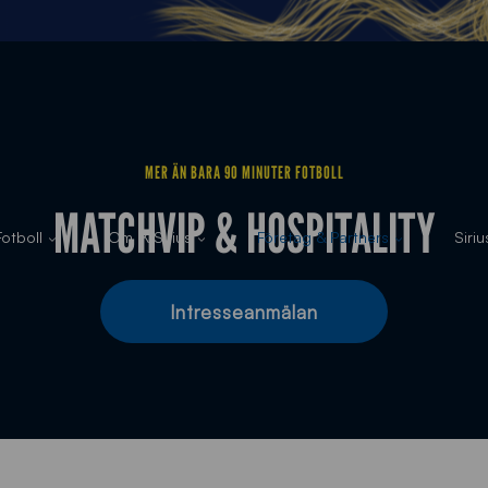
MER ÄN BARA 90 MINUTER FOTBOLL
MATCHVIP & HOSPITALITY
otboll
Om IK Sirius
Företag & Partners
Siri
Intresseanmälan