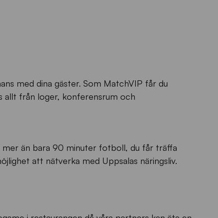
mmans med dina gäster. Som MatchVIP får du
ns allt från loger, konferensrum och
mer än bara 90 minuter fotboll, du får träffa
öjlighet att nätverka med Uppsalas näringsliv.
egame i restaurangen då våra partners kan äta en