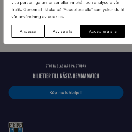
visa personliga annonser eller innehåll och analysera vår
HUVUDPARTNERS – SIRIUS FOTBOLL
trafik. Genom att klicka på "Acceptera alla" samtycker du till
vår användning av cookies.
Anpassa
Avvisa alla
Acceptera alla
STÖTTA BLÅSVART PÅ STUDAN
BILJETTER TILL NÄSTA HEMMAMATCH
Köp matchbiljett