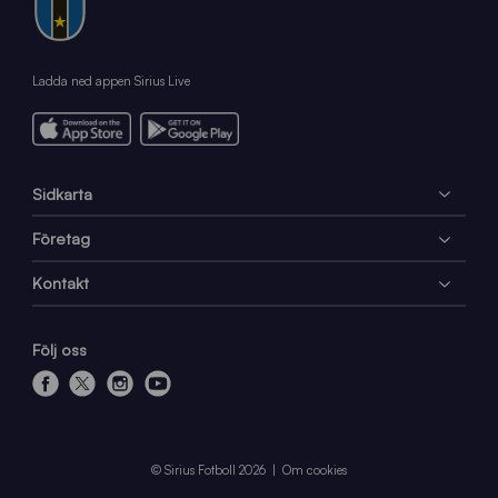
Ladda ned appen Sirius Live
Sidkarta
Företag
Kontakt
Följ oss
f
x
i
y
a
n
o
c
s
u
e
t
t
© Sirius Fotboll 2026
Om cookies
b
a
u