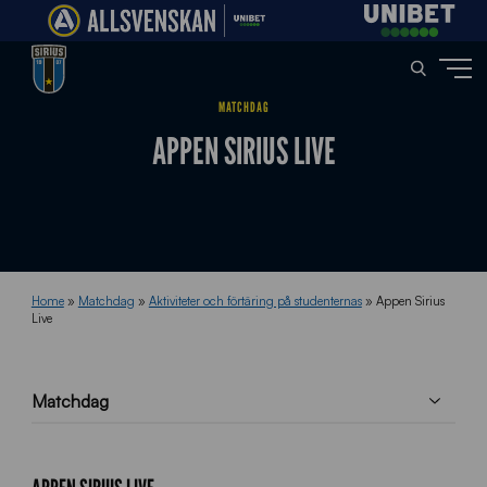
MATCHDAG
APPEN SIRIUS LIVE
Home
»
Matchdag
»
Aktiviteter och förtäring på studenternas
»
Appen Sirius
Live
Matchdag