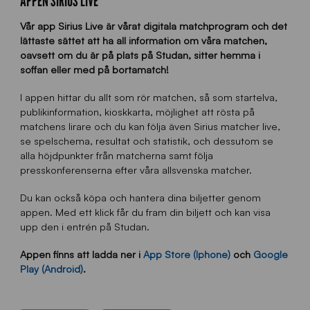
APPEN SIRIUS LIVE
Vår app Sirius Live är vårat digitala matchprogram och det
lättaste sättet att ha all information om våra matchen,
oavsett om du är på plats på Studan, sitter hemma i
soffan eller med på bortamatch!
I appen hittar du allt som rör matchen, så som startelva,
publikinformation, kioskkarta, möjlighet att rösta på
matchens lirare och du kan följa även Sirius matcher live,
se spelschema, resultat och statistik, och dessutom se
alla höjdpunkter från matcherna samt följa
presskonferenserna efter våra allsvenska matcher.
Du kan också köpa och hantera dina biljetter genom
appen. Med ett klick får du fram din biljett och kan visa
upp den i entrén på Studan.
Appen finns att ladda ner i
App Store (Iphone)
och
Google
Play (Android)
.