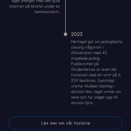
laget återigen med den gula
stjärnan på bröstet under en
hemmamatch.
2023
Herrlaget gör sin poängbästa
säsong någonsin i
Allsvenskan med 42
inspelade poäng.
Publiksnittet på
Studenternas är även det
historiskt med ett snitt på 6
329 besökare. Samtidigt
startar klubben damlag i
division fem, laget vinner sin
serie och tar steget upp till
division fyra.
Läs mer om vår historia