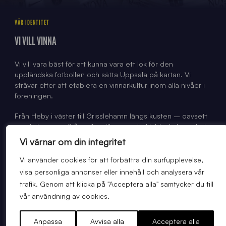
VÅR IDENTITET
VI VILL VINNA
Vi vill vara bäst för att kunna vara ett lok för den
uppländska fotbollen och sätta Uppsala på kartan. Vi
strävar efter att etablera en vinnarkultur inom alla nivåer i
föreningen.
Från Heby i väster till Grisslehamn längs kusten – oavsett
var du kommer ifrån, eller vilken moderklubb du har, vill vi
erbjuda dig som satsar mot toppen de absolut bästa
Vi värnar om din integritet
förutsättningarna.
Vi använder cookies för att förbättra din surfupplevelse,
Siriusandan handlar om att springa, passa och pressa. Ger
visa personliga annonser eller innehåll och analysera vår
du allt tror vi stenhårt på att du kommer att bli en vinnare
trafik. Genom att klicka på "Acceptera alla" samtycker du till
med oss – tillsammans siktar vi mot samma mål.
vår användning av cookies.
Anpassa
Avvisa alla
Acceptera alla