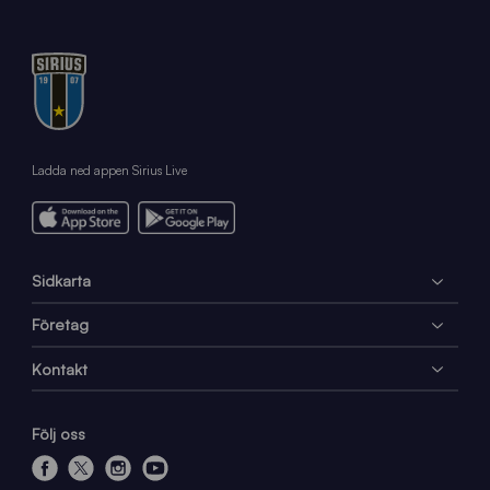
Ladda ned appen Sirius Live
Sidkarta
Företag
Kontakt
Följ oss
f
x
i
y