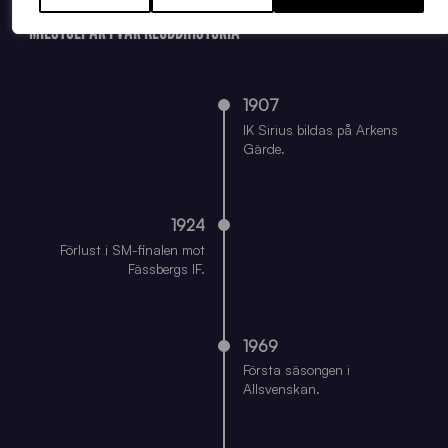
MILSTOLPAR I VÅR KLUBBHISTORIA
1907
IK Sirius bildas på Arkens
Gärde.
1924
Förlust i SM-finalen mot
Fässbergs IF.
1969
Första säsongen i
Allsvenskan.