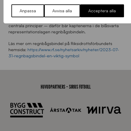
idrott.
Anpassa
Avvisa alla
Acceptera alla
Sirius Fotbolls värdegrund ligger helt i linje med
Riksidrottsförbundets, där allas lika värde och demokrati är
centrala principer – därför bär kaptenerna i de blåsvarta
representationslagen regnbågsbindeln.
Läs mer om regnbågsbindel på Riksidrottsförbundets
hemsida:
https://www.rf.se/nyhetsarkiv/nyheter/2023-07-
31-regnbagsbindel-en-viktig-symbol
HUVUDPARTNERS – SIRIUS FOTBOLL