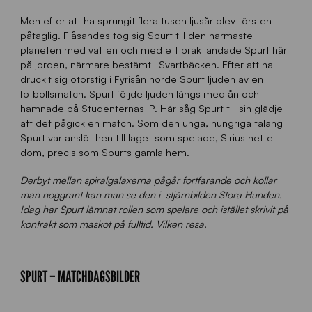
Men efter att ha sprungit flera tusen ljusår blev törsten
påtaglig. Flåsandes tog sig Spurt till den närmaste
planeten med vatten och med ett brak landade Spurt här
på jorden, närmare bestämt i Svartbäcken. Efter att ha
druckit sig otörstig i Fyrisån hörde Spurt ljuden av en
fotbollsmatch. Spurt följde ljuden längs med ån och
hamnade på Studenternas IP. Här såg Spurt till sin glädje
att det pågick en match. Som den unga, hungriga talang
Spurt var anslöt hen till laget som spelade, Sirius hette
dom, precis som Spurts gamla hem.
Derbyt mellan spiralgalaxerna pågår fortfarande och kollar
man noggrant kan man se den i stjärnbilden Stora Hunden.
Idag har Spurt lämnat rollen som spelare och istället skrivit på
kontrakt som maskot på fulltid. Vilken resa.
SPURT – MATCHDAGSBILDER