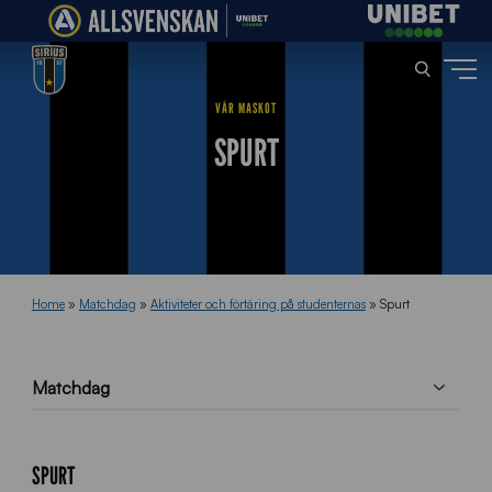
VÅR MASKOT
SPURT
Home
»
Matchdag
»
Aktiviteter och förtäring på studenternas
»
Spurt
Matchdag
SPURT