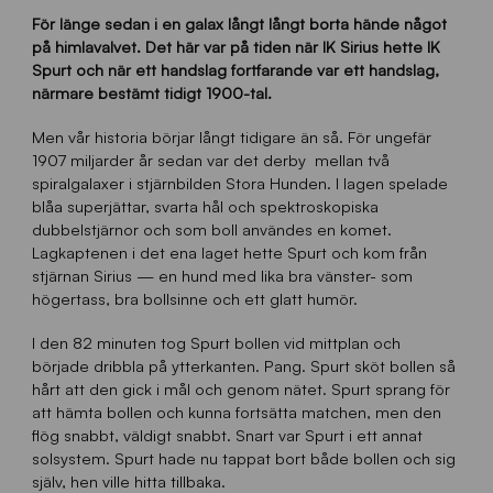
För länge sedan i en galax långt långt borta hände något
på himlavalvet. Det här var på tiden när IK Sirius hette IK
Spurt och när ett handslag fortfarande var ett handslag,
närmare bestämt tidigt 1900-tal.
Men vår historia börjar långt tidigare än så. För ungefär
1907 miljarder år sedan var det derby mellan två
spiralgalaxer i stjärnbilden Stora Hunden. I lagen spelade
blåa superjättar, svarta hål och spektroskopiska
dubbelstjärnor och som boll användes en komet.
Lagkaptenen i det ena laget hette Spurt och kom från
stjärnan Sirius — en hund med lika bra vänster- som
högertass, bra bollsinne och ett glatt humör.
I den 82 minuten tog Spurt bollen vid mittplan och
började dribbla på ytterkanten. Pang. Spurt sköt bollen så
hårt att den gick i mål och genom nätet. Spurt sprang för
att hämta bollen och kunna fortsätta matchen, men den
flög snabbt, väldigt snabbt. Snart var Spurt i ett annat
solsystem. Spurt hade nu tappat bort både bollen och sig
själv, hen ville hitta tillbaka.