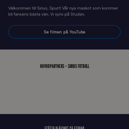
Välkommen till Sirius, Spurt! Vår nya maskot som kommer
bli fansens bästa vän. Vi syns på Studan.
Se filmen på YouTube
HUVUDPARTNERS – SIRIUS FOTBOLL
STÖTTA BLÅSVART PÅ STUDAN