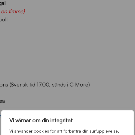
gal
å en timme)
oll
s (Svensk tid 17.00, sänds i C More)
sa
d A-laget på träningsläger
Vi värnar om din integritet
Vi använder cookies för att förbättra din surfupplevelse,