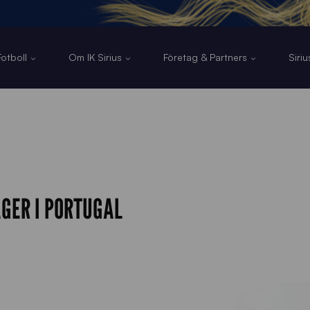
otboll
Om IK Sirius
Företag & Partners
Siri
GER I PORTUGAL