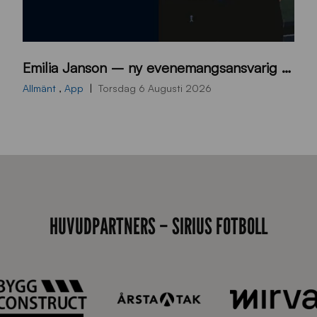
9
Emilia Janson – ny evenemangsansvarig för Sirius Fotboll
0
0
Allmänt
,
App
Torsdag 6 Augusti 2026
x
7
0
0
_
E
HUVUDPARTNERS – SIRIUS FOTBOLL
J