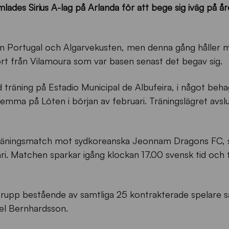
des Sirius A-lag på Arlanda för att bege sig iväg på år
nen Portugal och Algarvekusten, men denna gång håller man
ort från Vilamoura som var basen senast det begav sig.
d träning på Estadio Municipal de Albufeira, i något beha
emma på Löten i början av februari. Träningslägret avsl
 träningsmatch mot sydkoreanska Jeonnam Dragons FC, 
i. Matchen sparkar igång klockan 17.00 svensk tid och t
n trupp bestående av samtliga 25 kontrakterade spelare 
el Bernhardsson.