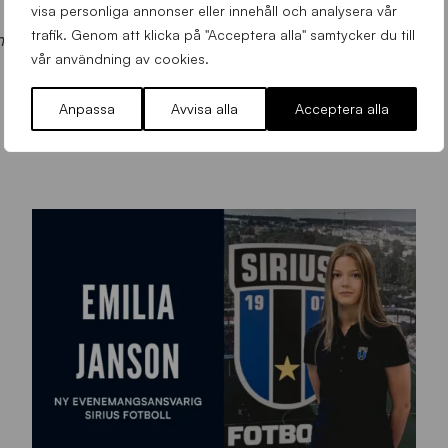
visa personliga annonser eller innehåll och analysera vår
trafik. Genom att klicka på "Acceptera alla" samtycker du till
nnu?
Säkra din plats på Studan nu!
vår användning av cookies.
Anpassa
Avvisa alla
Acceptera alla