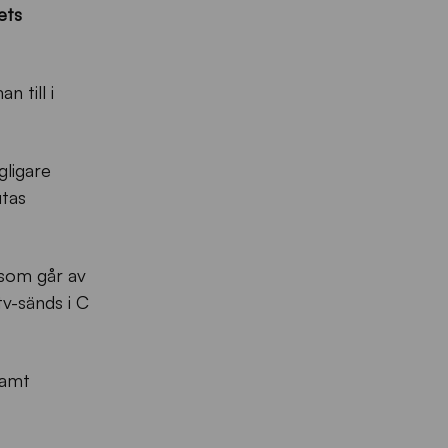
ets
 till i
gligare
utas
som går av
v-sänds i C
samt