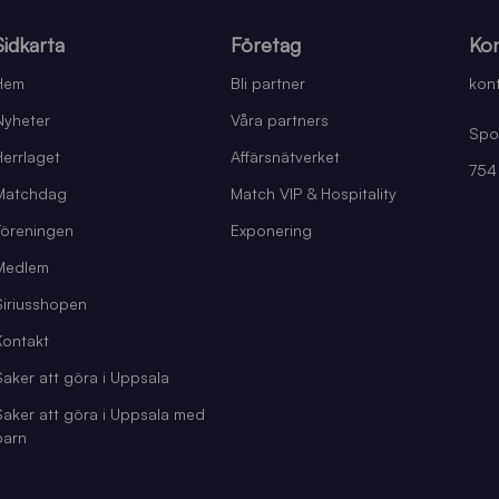
Sidkarta
Företag
Kon
Hem
Bli partner
kont
Nyheter
Våra partners
Spo
Herrlaget
Affärsnätverket
754
Matchdag
Match VIP & Hospitality
Föreningen
Exponering
Medlem
Siriusshopen
Kontakt
Saker att göra i Uppsala
Saker att göra i Uppsala med
barn