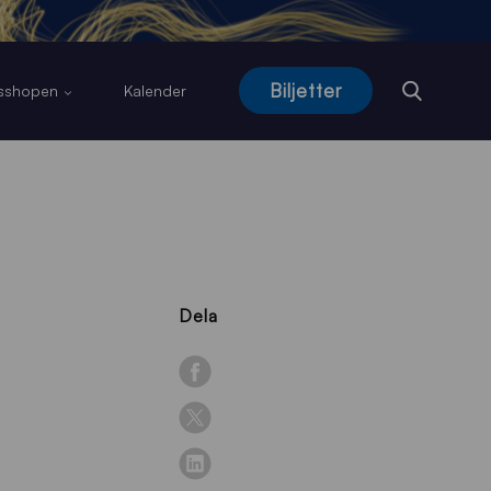
Biljetter
usshopen
Kalender
Dela