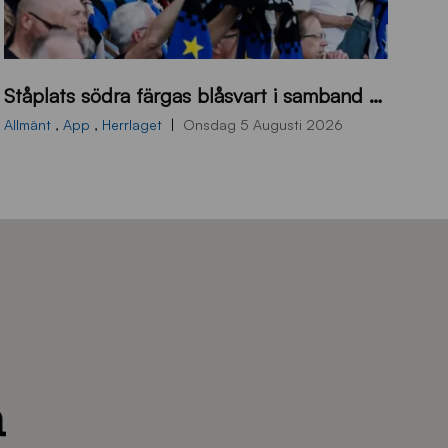
s
Ståplats södra färgas blåsvart i samband med nästa hemmamatch
ö
d
Allmänt
,
App
,
Herrlaget
Onsdag 5 Augusti 2026
r
a
-
s
t
å
_
2
0
2
6