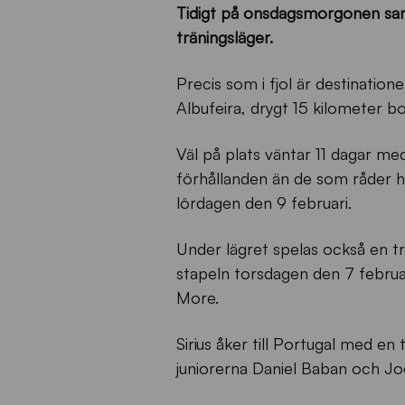
Tidigt på onsdagsmorgonen samla
träningsläger.
Precis som i fjol är destinatio
Albufeira, drygt 15 kilometer b
Väl på plats väntar 11 dagar me
förhållanden än de som råder h
lördagen den 9 februari.
Under lägret spelas också en
stapeln torsdagen den 7 februar
More.
Sirius åker till Portugal med e
juniorerna Daniel Baban och Jo