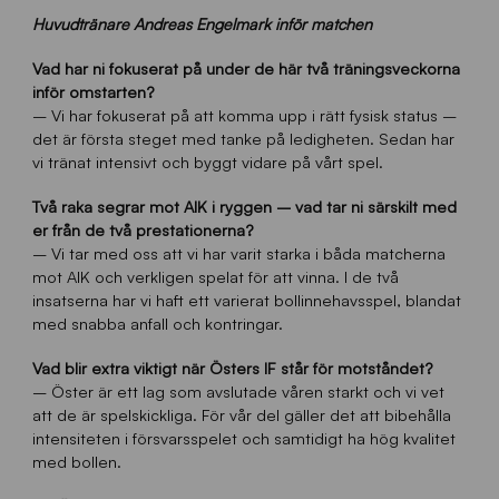
Huvudtränare Andreas Engelmark inför matchen
Vad har ni fokuserat på under de här två träningsveckorna
inför omstarten?
– Vi har fokuserat på att komma upp i rätt fysisk status –
det är första steget med tanke på ledigheten. Sedan har
vi tränat intensivt och byggt vidare på vårt spel.
Två raka segrar mot AIK i ryggen – vad tar ni särskilt med
er från de två prestationerna?
– Vi tar med oss att vi har varit starka i båda matcherna
mot AIK och verkligen spelat för att vinna. I de två
insatserna har vi haft ett varierat bollinnehavsspel, blandat
med snabba anfall och kontringar.
Vad blir extra viktigt när Östers IF står för motståndet?
– Öster är ett lag som avslutade våren starkt och vi vet
att de är spelskickliga. För vår del gäller det att bibehålla
intensiteten i försvarsspelet och samtidigt ha hög kvalitet
med bollen.