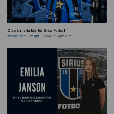
O
Otso Liimatta klar för Sirius Fotboll
L
_
Allmänt
,
App
,
Herrlaget
Fredag 7 Augusti 2026
h
e
m
s
i
d
a
n