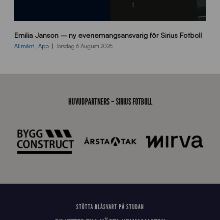
9
Emilia Janson – ny evenemangsansvarig för Sirius Fotboll
0
0
Allmänt
,
App
Torsdag 6 Augusti 2026
x
7
0
0
_
HUVUDPARTNERS – SIRIUS FOTBOLL
E
J
STÖTTA BLÅSVART PÅ STUDAN