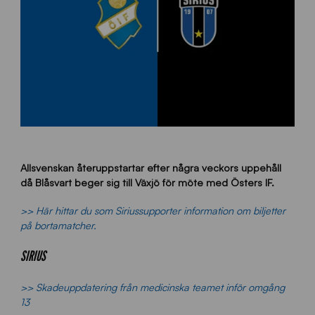
Allsvenskan återuppstartar efter några veckors uppehåll
då Blåsvart beger sig till Växjö för möte med Östers IF.
>> Här hittar du som Siriussupporter information om biljetter
på bortamatcher.
SIRIUS
>> Skadeuppdatering från medicinska teamet inför omgång
13