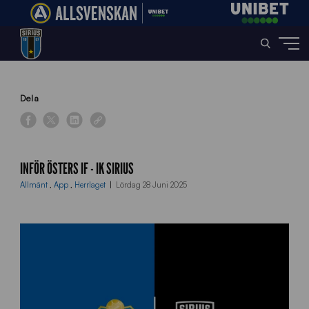
Home
»
News
»
Inför Östers IF – IK Sirius
Dela
INFÖR ÖSTERS IF - IK SIRIUS
Allmänt
,
App
,
Herrlaget
Lördag 28 Juni 2025