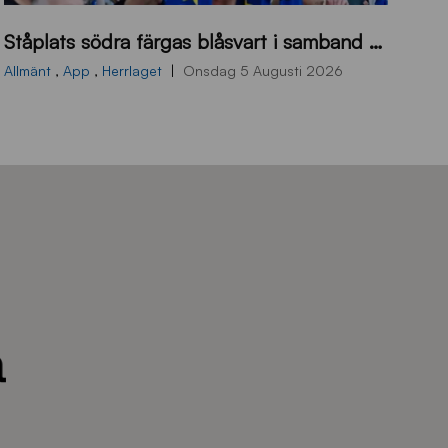
s
Ståplats södra färgas blåsvart i samband med nästa hemmamatch
ö
d
Allmänt
,
App
,
Herrlaget
Onsdag 5 Augusti 2026
r
a
-
s
t
å
_
2
0
2
6