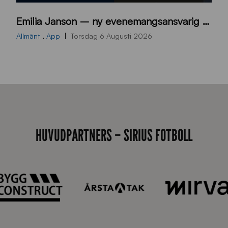
9
Emilia Janson – ny evenemangsansvarig för Sirius Fotboll
0
0
Allmänt
,
App
Torsdag 6 Augusti 2026
x
7
0
0
_
E
HUVUDPARTNERS – SIRIUS FOTBOLL
J