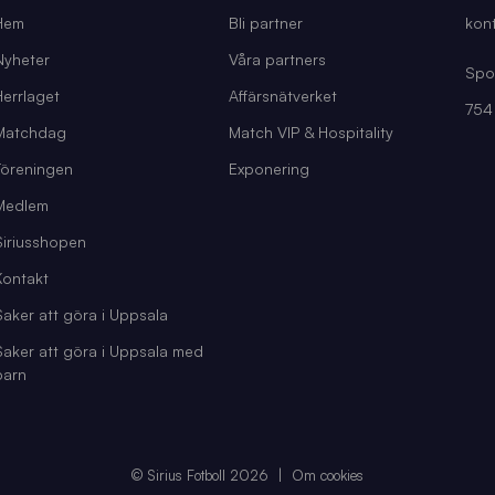
Hem
Bli partner
kont
Nyheter
Våra partners
Spo
Herrlaget
Affärsnätverket
754
Matchdag
Match VIP & Hospitality
Föreningen
Exponering
Medlem
Siriusshopen
Kontakt
Saker att göra i Uppsala
Saker att göra i Uppsala med
barn
© Sirius Fotboll 2026
Om cookies