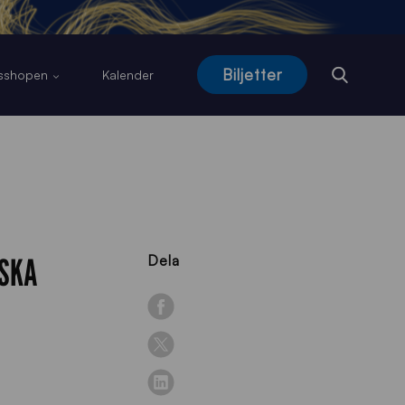
Biljetter
usshopen
Kalender
NSKA
Dela