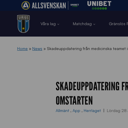
Våra lag
Matchdag
Gränslös F
Home
»
News
»
Skadeuppdatering från medicinska teamet i
SKADEUPPDATERING FR
OMSTARTEN
Allmänt
,
App
,
Herrlaget
Lördag 28 