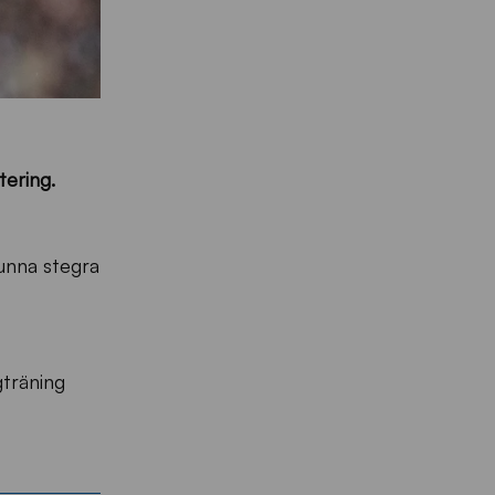
tering.
kunna stegra
gträning