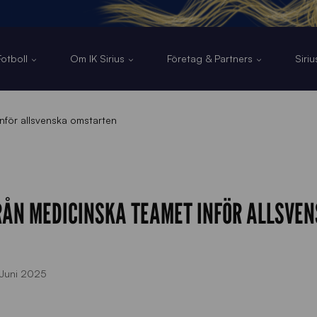
otboll
Om IK Sirius
Företag & Partners
Siri
nför allsvenska omstarten
ÅN MEDICINSKA TEAMET INFÖR ALLSVE
Juni 2025