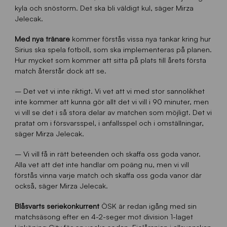
kyla och snöstorm. Det ska bli väldigt kul, säger Mirza
Jelecak.
Med nya tränare
kommer förstås vissa nya tankar kring hur
Sirius ska spela fotboll, som ska implementeras på planen.
Hur mycket som kommer att sitta på plats till årets första
match återstår dock att se.
– Det vet vi inte riktigt. Vi vet att vi med stor sannolikhet
inte kommer att kunna gör allt det vi vill i 90 minuter, men
vi vill se det i så stora delar av matchen som möjligt. Det vi
pratat om i försvarsspel, i anfallsspel och i omställningar,
säger Mirza Jelecak.
– Vi vill få in rätt beteenden och skaffa oss goda vanor.
Alla vet att det inte handlar om poäng nu, men vi vill
förstås vinna varje match och skaffa oss goda vanor där
också, säger Mirza Jelecak.
Blåsvarts seriekonkurrent
ÖSK är redan igång med sin
matchsäsong efter en 4-2-seger mot division 1-laget