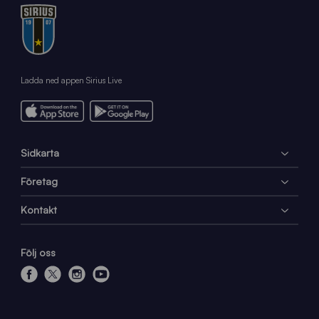
Ladda ned appen Sirius Live
Sidkarta
Företag
Kontakt
Följ oss
f
x
i
y
a
n
o
c
s
u