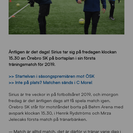
Äntligen är det dags! Sirius tar sig på fredagen klockan
15.30 an Örebro SK på bortaplan i sin första
träningsmatch för 2019.
>> Startelvan i säsongspremiären mot ÖSK
>> Inte på plats? Matchen sänds i C More!
Sirius är tre veckor in på fotbollsåret 2019, och imorgon
fredag är det äntligen dags att få spela match igen.
Örebro SK står för motståndet borta på Behrn Arena med
avspark klockan 15.30, i Henrik Rydströms och Mirza
Jelecaks första match på tränarbänken.
– Match är alltid match, det är därför vi tränar varje dag i