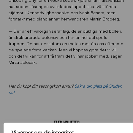
Linköping City för en vecka sedan. Fjolårsnian i allsvenskan
har sedan säsongen avslutades tappat sina två största
stjärnor i Kennedy Igboananike och Nahir Besara, men
förstärkt med bland annat hemvändaren Martin Broberg.
– Det är ett välorganiserat lag, de är duktiga med bollen,
är strukturerade defensiv och har en hel del spets i
truppen. De har dessutom en match mer än oss eftersom
de spelade förra veckan. Men vi hoppas göra det vi vill
och det vi kan för att få fram det vi har jobbat med, säger
Mirza Jelecak.
Har du köpt ditt säsongskort ännu?
Säkra din plats på Studan
nu!
FLER NYHETER
Vi värnar om din integritet