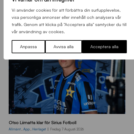
Alla nyheter
Vi använder cookies för att förbättra din surfupplevelse,
visa personliga annonser eller innehåll och analysera vår
trafik. Genom att klicka på "Acceptera alla" samtycker du till
vår användning av cookies.
Anpassa
Avvisa alla
Acceptera alla
O
Otso Liimatta klar för Sirius Fotboll
L
_
Allmänt
,
App
,
Herrlaget
Fredag 7 Augusti 2026