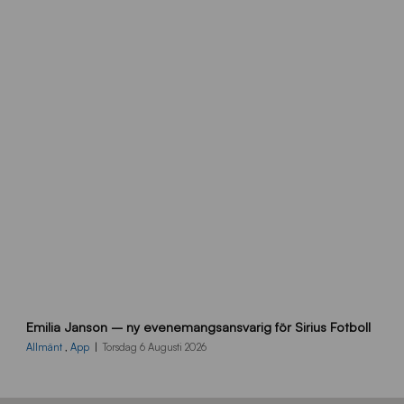
h
e
m
s
i
d
a
n
9
Emilia Janson – ny evenemangsansvarig för Sirius Fotboll
0
0
Allmänt
,
App
Torsdag 6 Augusti 2026
x
7
0