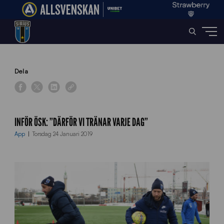
Home
»
News
»
Inför ÖSK: ”Därför vi tränar varje dag”
Dela
INFÖR ÖSK: ”DÄRFÖR VI TRÄNAR VARJE DAG”
App
Torsdag 24 Januari 2019