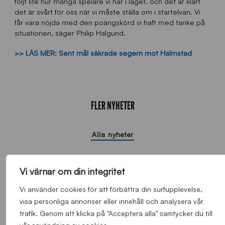
följt lite hur många spelare vi har i laget, och det är klart
det är svårt för oss när vi måste ställa om i startelvan. Vi
får vara nöjda med den poängskörd vi haft med tanke på
situationen, säger Philip Halgund.
>> LÄS MER: Sent mål säkrade segern mot Halmstad
FLER NYHETER
Alla nyheter
Vi värnar om din integritet
Vi använder cookies för att förbättra din surfupplevelse,
visa personliga annonser eller innehåll och analysera vår
trafik. Genom att klicka på "Acceptera alla" samtycker du till