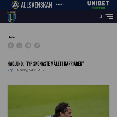
Home
»
News
»
Haglund: ”Typ skönaste målet i karriären”
Dela
HAGLUND: ”TYP SKÖNASTE MÅLET I KARRIÄREN”
App
Måndag 5 Juni 2017