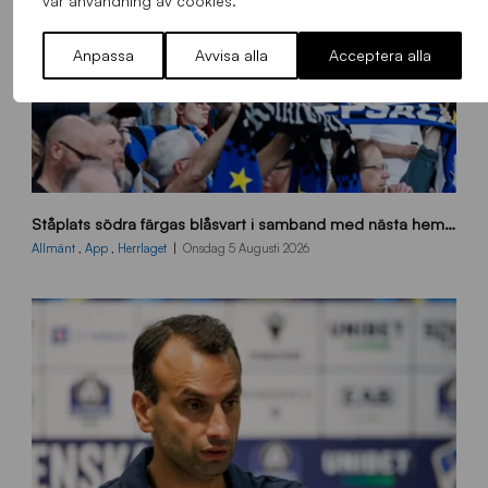
vår användning av cookies.
Anpassa
Avvisa alla
Acceptera alla
s
Ståplats södra färgas blåsvart i samband med nästa hemmamatch
ö
d
Allmänt
,
App
,
Herrlaget
Onsdag 5 Augusti 2026
r
a
-
s
t
å
_
2
0
2