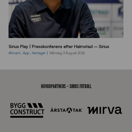
6
B
Sirius Play | Presskonferens efter Halmstad – Sirius
B
2
Allmänt
,
App
,
Herrlaget
Måndag 3 Augusti 2026
6
0
8
0
3
HUVUDPARTNERS – SIRIUS FOTBOLL
K
A
0
6
8