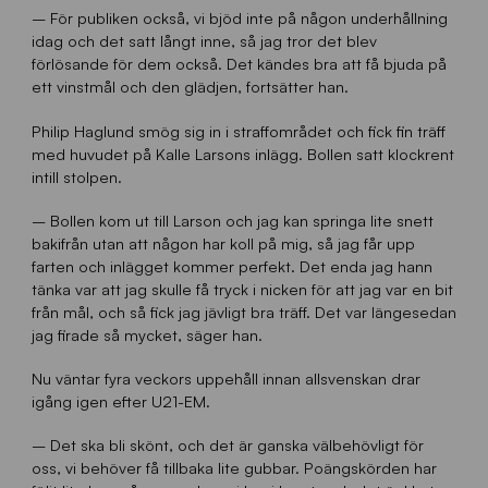
– För publiken också, vi bjöd inte på någon underhållning
idag och det satt långt inne, så jag tror det blev
förlösande för dem också. Det kändes bra att få bjuda på
ett vinstmål och den glädjen, fortsätter han.
Philip Haglund smög sig in i straffområdet och fick fin träff
med huvudet på Kalle Larsons inlägg. Bollen satt klockrent
intill stolpen.
– Bollen kom ut till Larson och jag kan springa lite snett
bakifrån utan att någon har koll på mig, så jag får upp
farten och inlägget kommer perfekt. Det enda jag hann
tänka var att jag skulle få tryck i nicken för att jag var en bit
från mål, och så fick jag jävligt bra träff. Det var längesedan
jag firade så mycket, säger han.
Nu väntar fyra veckors uppehåll innan allsvenskan drar
igång igen efter U21-EM.
– Det ska bli skönt, och det är ganska välbehövligt för
oss, vi behöver få tillbaka lite gubbar. Poängskörden har