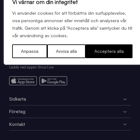
Vi värnar om din integritet
Köp matchbiljett
Vi använder cookies för att förbättra din surfupplevelse,
visa personliga annonser eller innehåll och analysera vår
trafik. Genom att klicka på "Acceptera alla" samtycker du till
vår användning av cookies.
Anpassa
Avvisa alla
Acceptera alla
Ladda ned appen Sirius Live
Sidkarta
Företag
Kontakt