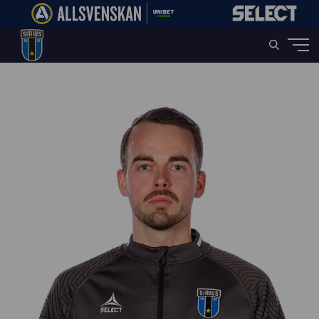
Home
»
Player
»
Naprapat Oskar Widlund