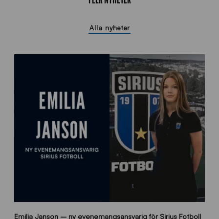
Alla nyheter
9
Emilia Janson – ny evenemangsansvarig för Sirius Fotboll
0