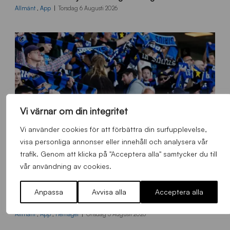
0
Allmänt
,
App
Torsdag 6 Augusti 2026
x
7
0
0
_
E
J
Vi värnar om din integritet
Vi använder cookies för att förbättra din surfupplevelse,
visa personliga annonser eller innehåll och analysera vår
trafik. Genom att klicka på "Acceptera alla" samtycker du till
vår användning av cookies.
Anpassa
Avvisa alla
Acceptera alla
s
Ståplats södra färgas blåsvart i samband med nästa hemmamatch
ö
d
Allmänt
,
App
,
Herrlaget
Onsdag 5 Augusti 2026
r