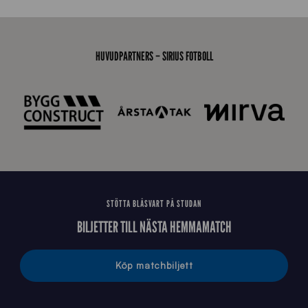
a
-
s
t
HUVUDPARTNERS – SIRIUS FOTBOLL
å
_
2
0
2
6
STÖTTA BLÅSVART PÅ STUDAN
BILJETTER TILL NÄSTA HEMMAMATCH
Köp matchbiljett