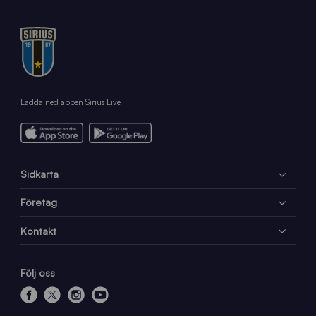
Ladda ned appen Sirius Live
Sidkarta
Företag
Kontakt
Följ oss
f
x
i
y
a
n
o