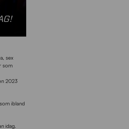
a, sex
ar som
gen 2023
 som ibland
n idag.