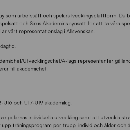
Way som arbetssätt och spelarutvecklingsplattform. Du 
spelsätt och Sirius Akademins synsätt för att ta våra spel
 är vårt representationslag i Allsvenskan.
dagtid.
demichef/Utvecklingschef/A-lags representanter gällan
ar till akademichef.
13-U16 och U17-U19 akademilag.
 spelarnas individuella utveckling samt att utveckla stra
 upp träningsprogram per trupp, individ och ålder och ä