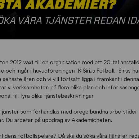
ten 2012 växt till en organisation med ett 20-tal anställd
e och ingår i huvudföreningen IK Sirius Fotboll. Sirius h
 senaste åren och vi vill fortsatt ligga i framkant i denna
ttrar vi verksamheten på flera olika plan och inför säson
l till fyra olika tjänstebeskrivningar.
dstjänster som förhandlas med oregelbundna arbetstider
er. Du arbetar på uppdrag av Akademichefen.
tidens fotbollspelare? Då ska du söka våra tjänster reda