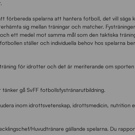
.
tt förbereda spelarna att hantera fotboll, det vill säga k
terhämta sig mellan träningar och matcher. Fysträningen
 och ett medel mot samma mål som den taktiska träning
m fotbollen ställer och individuella behov hos spelarna b
träning för idrotter och det är meriterande om sporten 
er tänker gå SvFF fotbollsfystränarutbildning.
udera inom idrottsvetenskap, idrottsmedicin, nutrition e
cklingschef/Huvudtränare gällande spelarna. Du rapporte