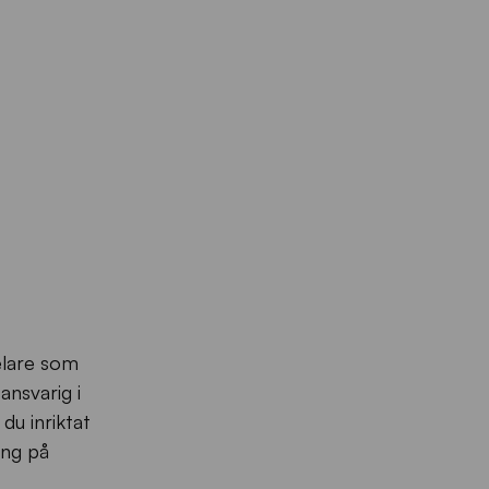
elare som
ansvarig i
du inriktat
ing på