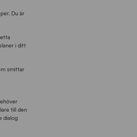
pper. Du är
detta
aner i ditt
som smittar
behöver
are till den
e dialog