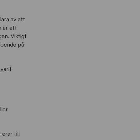
lara av att
 är ett
en. Viktigt
eroende på
varit
ller
rar till