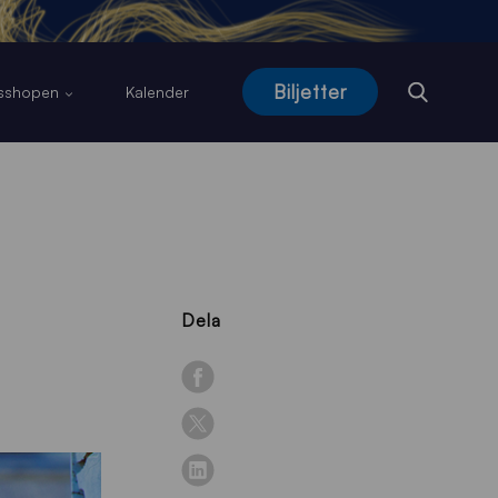
Biljetter
usshopen
Kalender
Dela