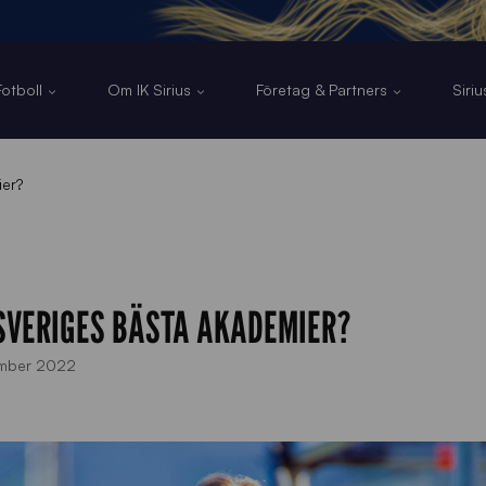
otboll
Om IK Sirius
Företag & Partners
Siri
ier?
V SVERIGES BÄSTA AKADEMIER?
mber 2022