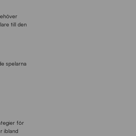
behöver
are till den
de spelarna
tegier för
r ibland