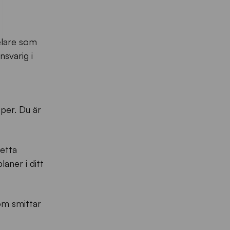
elare som
svarig i
pper. Du är
detta
aner i ditt
som smittar