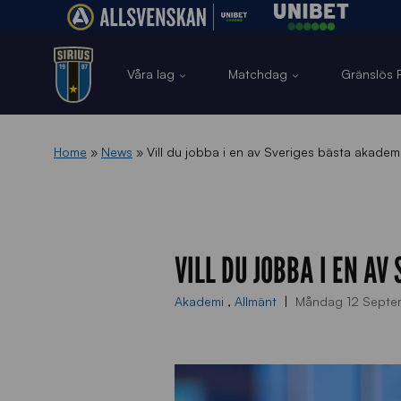
Våra lag
Matchdag
Gränslös F
Home
»
News
»
Vill du jobba i en av Sveriges bästa akadem
VILL DU JOBBA I EN A
Akademi
,
Allmänt
Måndag 12 Septe