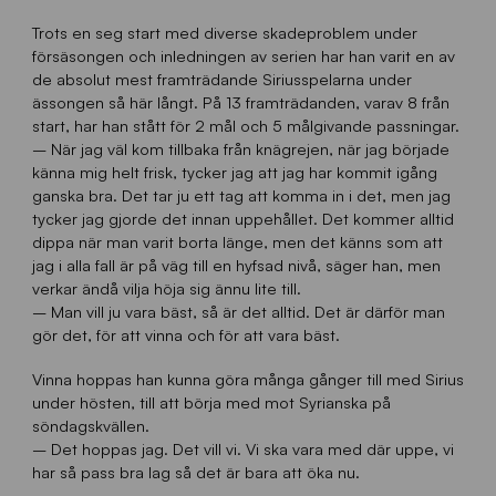
Trots en seg start med diverse skadeproblem under
försäsongen och inledningen av serien har han varit en av
de absolut mest framträdande Siriusspelarna under
ässongen så här långt. På 13 framträdanden, varav 8 från
start, har han stått för 2 mål och 5 målgivande passningar.
– När jag väl kom tillbaka från knägrejen, när jag började
känna mig helt frisk, tycker jag att jag har kommit igång
ganska bra. Det tar ju ett tag att komma in i det, men jag
tycker jag gjorde det innan uppehållet. Det kommer alltid
dippa när man varit borta länge, men det känns som att
jag i alla fall är på väg till en hyfsad nivå, säger han, men
verkar ändå vilja höja sig ännu lite till.
– Man vill ju vara bäst, så är det alltid. Det är därför man
gör det, för att vinna och för att vara bäst.
Vinna hoppas han kunna göra många gånger till med Sirius
under hösten, till att börja med mot Syrianska på
söndagskvällen.
– Det hoppas jag. Det vill vi. Vi ska vara med där uppe, vi
har så pass bra lag så det är bara att öka nu.