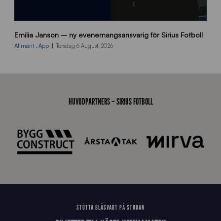
9
Emilia Janson – ny evenemangsansvarig för Sirius Fotboll
0
0
Allmänt
,
App
Torsdag 6 Augusti 2026
x
7
0
0
_
HUVUDPARTNERS – SIRIUS FOTBOLL
E
J
STÖTTA BLÅSVART PÅ STUDAN