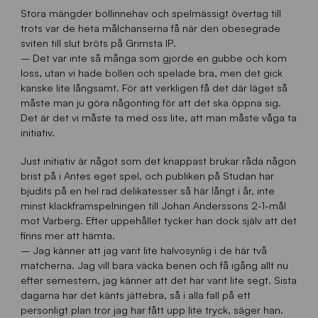
Stora mängder bollinnehav och spelmässigt övertag till
trots var de heta målchanserna få när den obesegrade
sviten till slut bröts på Grimsta IP.
– Det var inte så många som gjorde en gubbe och kom
loss, utan vi hade bollen och spelade bra, men det gick
kanske lite långsamt. För att verkligen få det där läget så
måste man ju göra någonting för att det ska öppna sig.
Det är det vi måste ta med oss lite, att man måste våga ta
initiativ.
Just initiativ är något som det knappast brukar råda någon
brist på i Antes eget spel, och publiken på Studan har
bjudits på en hel rad delikatesser så här långt i år, inte
minst klackframspelningen till Johan Anderssons 2-1-mål
mot Varberg. Efter uppehållet tycker han dock själv att det
finns mer att hämta.
– Jag känner att jag varit lite halvosynlig i de här två
matcherna. Jag vill bara väcka benen och få igång allt nu
efter semestern, jag känner att det har varit lite segt. Sista
dagarna har det känts jättebra, så i alla fall på ett
personligt plan tror jag har fått upp lite tryck, säger han.