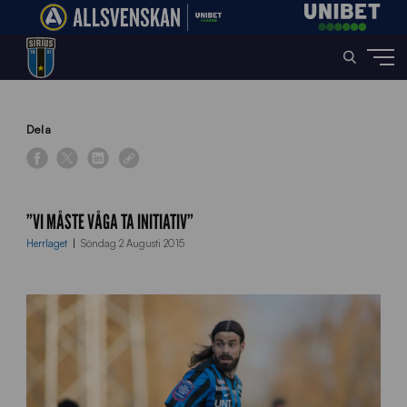
Home
»
News
»
”Vi måste våga ta initiativ”
Dela
”VI MÅSTE VÅGA TA INITIATIV”
Herrlaget
Söndag 2 Augusti 2015