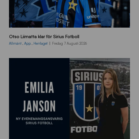
O
Otso Liimatta klar för Sirius Fotboll
L
_
Allmänt
,
App
,
Herrlaget
Fredag 7 Augusti 2026
h
e
m
s
i
d
a
n