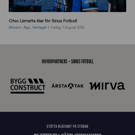
O
Otso Liimatta klar för Sirius Fotboll
L
_
Allmänt
,
App
,
Herrlaget
Fredag 7 Augusti 2026
h
e
m
s
i
HUVUDPARTNERS – SIRIUS FOTBOLL
d
a
n
STÖTTA BLÅSVART PÅ STUDAN