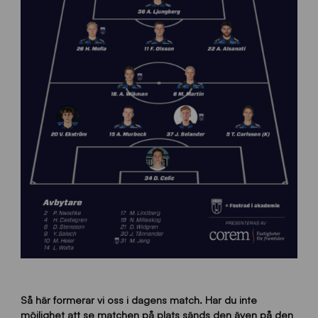
Så här formerar vi oss i dagens match. Har du inte
möjlighet att se matchen på plats sänds den även på den