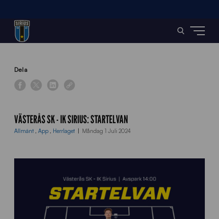
Home
»
News
»
Västerås SK – IK Sirius: Startelvan
Dela
VÄSTERÅS SK - IK SIRIUS: STARTELVAN
Allmänt
,
App
,
Herrlaget
Måndag 1 Juli 2024