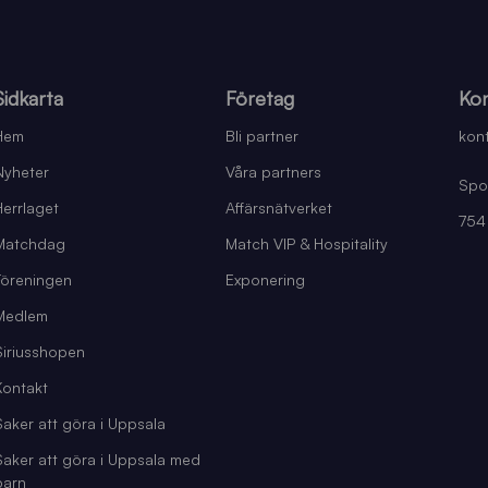
Sidkarta
Företag
Kon
Hem
Bli partner
kont
Nyheter
Våra partners
Spo
Herrlaget
Affärsnätverket
754
Matchdag
Match VIP & Hospitality
Föreningen
Exponering
Medlem
Siriusshopen
Kontakt
Saker att göra i Uppsala
Saker att göra i Uppsala med
barn