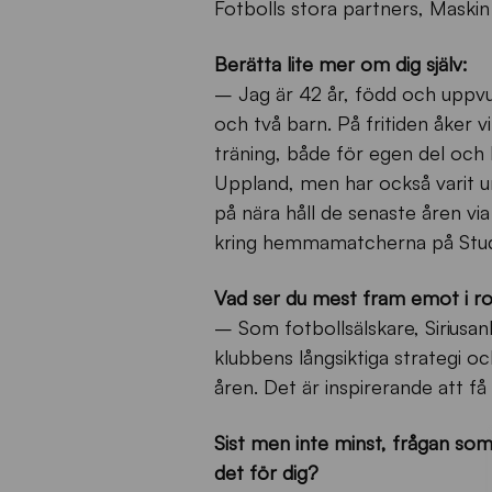
Fotbolls stora partners, Maskin 
Berätta lite mer om dig själv:
– Jag är 42 år, född och uppvux
och två barn. På fritiden åker vi
träning, både för egen del och ko
Uppland, men har också varit un
på nära håll de senaste åren v
kring hemmamatcherna på Stud
Vad ser du mest fram emot i rol
– Som fotbollsälskare, Siriusa
klubbens långsiktiga strategi oc
åren. Det är inspirerande att f
Sist men inte minst, frågan som
det för dig?