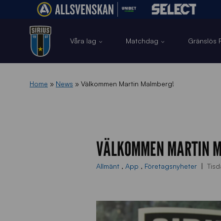
Våra lag
Matchdag
Gränslös F
Home
»
News
»
Välkommen Martin Malmberg!
VÄLKOMMEN MARTIN 
Allmänt
,
App
,
Företagsnyheter
Tis