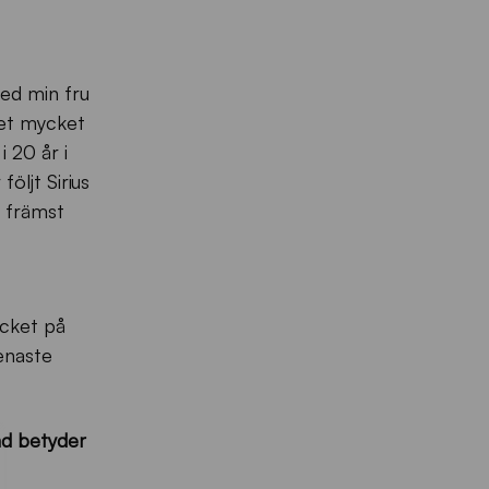
med min fru
 det mycket
i 20 år i
öljt Sirius
, främst
ycket på
senaste
ad betyder