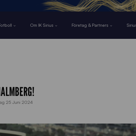
otboll
Om IK Sirius
Företag & Partners
Siri
MALMBERG!
dag 25 Juni 2024