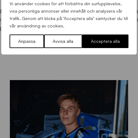
 senaste tidens ökade intresse för Sirius i allmänhet och 
Vi använder cookies för att förbättra din surfupplevelse,
et är fint att det går att följa och stötta Sirius på så må
visa personliga annonser eller innehåll och analysera vår
trafik. Genom att klicka på "Acceptera alla" samtycker du till
menskap i Siriusfamiljen. Att fortsätta stärka kopplingen
vår användning av cookies.
 prioritering för oss framåt.
Anpassa
Avvisa alla
Acceptera alla