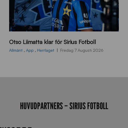
O
Otso Liimatta klar för Sirius Fotboll
L
_
Allmänt
,
App
,
Herrlaget
Fredag 7 Augusti 2026
h
e
m
s
i
d
HUVUDPARTNERS – SIRIUS FOTBOLL
a
n