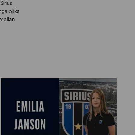
Sirius
nga olika
 mellan