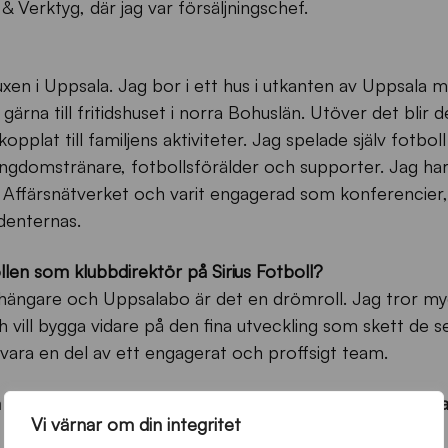
& Verktyg, där jag var försäljningschef.
en i Uppsala. Jag bor i ett hus i utkanten av Uppsala 
 gärna till fritidshuset i norra Bohuslän. Utöver det blir
pplat till familjens aktiviteter. Jag spelade själv fotboll 
gdomstränare, fotbollsförälder och supporter. Jag har f
ia Affärsnätverket och varit engagerad som konferencier
enternas.
len som klubbdirektör på Sirius Fotboll?
nhängare och Uppsalabo är det en drömroll. Jag tror m
h vill bygga vidare på den fina utveckling som skett de 
å vara en del av ett engagerat och proffsigt team.
 alla får, vi pratar mycket om att Uppsala är blåsvart. V
Vi värnar om din integritet