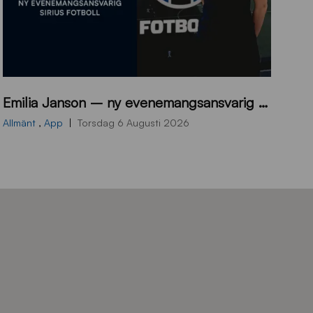
9
Emilia Janson – ny evenemangsansvarig för Sirius Fotboll
0
0
Allmänt
,
App
Torsdag 6 Augusti 2026
x
7
0
0
_
E
J