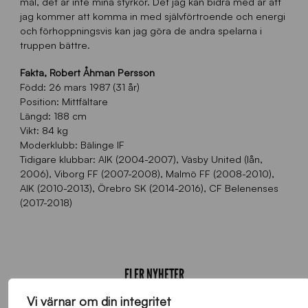
mål, det är inte mina styrkor. Det jag kan bidra med är att
jag kommer att komma in med självförtroende och energi
och förhoppningsvis kan jag göra de andra spelarna i
truppen bättre.
Fakta, Robert Åhman Persson
Född: 26 mars 1987 (31 år)
Position: Mittfältare
Längd: 188 cm
Vikt: 84 kg
Moderklubb: Bälinge IF
Tidigare klubbar: AIK (2004-2007), Väsby United (lån,
2006), Viborg FF (2007-2008), Malmö FF (2008-2010),
AIK (2010-2013), Örebro SK (2014-2016), CF Belenenses
(2017-2018)
FLER NYHETER
Vi värnar om din integritet