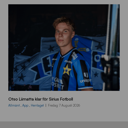
0
8
0
3
K
A
0
6
4
O
Otso Liimatta klar för Sirius Fotboll
L
_
Allmänt
,
App
,
Herrlaget
Fredag 7 Augusti 2026
h
e
m