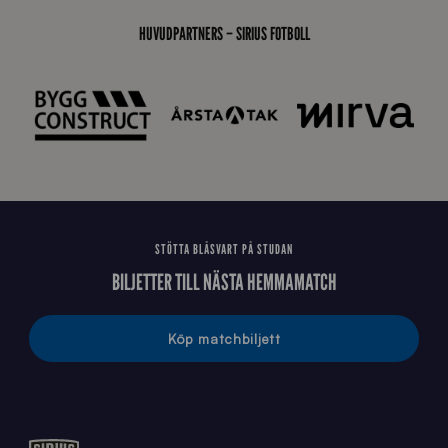
s
i
HUVUDPARTNERS – SIRIUS FOTBOLL
d
a
n
STÖTTA BLÅSVART PÅ STUDAN
BILJETTER TILL NÄSTA HEMMAMATCH
Köp matchbiljett