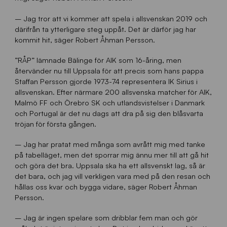
– Jag tror att vi kommer att spela i allsvenskan 2019 och
därifrån ta ytterligare steg uppåt. Det är därför jag har
kommit hit, säger Robert Åhman Persson.
”RÅP” lämnade Bälinge för AIK som 16-åring, men
återvänder nu till Uppsala för att precis som hans pappa
Staffan Persson gjorde 1973-74 representera IK Sirius i
allsvenskan. Efter närmare 200 allsvenska matcher för AIK,
Malmö FF och Örebro SK och utlandsvistelser i Danmark
och Portugal är det nu dags att dra på sig den blåsvarta
tröjan för första gången.
– Jag har pratat med många som avrått mig med tanke
på tabelläget, men det sporrar mig ännu mer till att gå hit
och göra det bra. Uppsala ska ha ett allsvenskt lag, så är
det bara, och jag vill verkligen vara med på den resan och
hållas oss kvar och bygga vidare, säger Robert Åhman
Persson.
– Jag är ingen spelare som dribblar fem man och gör