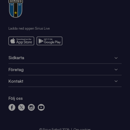
Ladda ned appen Sirius Live
Sidkarta
Företag
Kontakt
Följ oss
f
x
i
y
a
n
o
c
s
u
e
t
t
© Sirius Fotboll 2026
Om cookies