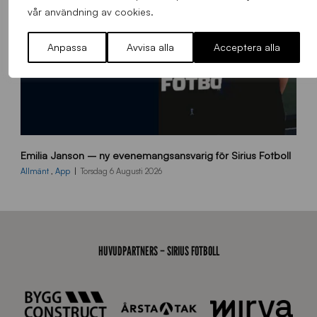
n
vår användning av cookies.
Anpassa
Avvisa alla
Acceptera alla
9
Emilia Janson – ny evenemangsansvarig för Sirius Fotboll
0
0
Allmänt
,
App
Torsdag 6 Augusti 2026
x
7
0
0
_
HUVUDPARTNERS – SIRIUS FOTBOLL
E
J