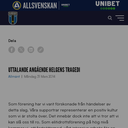
Home
»
News
»
Uttalande angående helgens tragedi
Dela
UTTALANDE ANGÅENDE HELGENS TRAGEDI
Allmänt
Måndag 31 Mars 2014
Som förening har vi varit förskonade från händelser av
detta slag. Våra supportrar representerar en positiv kultur
som vi är stolta över. Det innebär dock inte att vi tror att vi
kan slå oss till ro. Som elitidrottsförening på hög nivå
kommer vi att fortsättamed vårt intensiva arbete för en