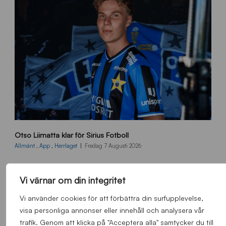
O
Otso Liimatta klar för Sirius Fotboll
L
_
Allmänt
,
App
,
Herrlaget
Fredag 7 Augusti 2026
h
e
m
Vi värnar om din integritet
s
Vi använder cookies för att förbättra din surfupplevelse,
i
d
visa personliga annonser eller innehåll och analysera vår
a
trafik. Genom att klicka på "Acceptera alla" samtycker du till