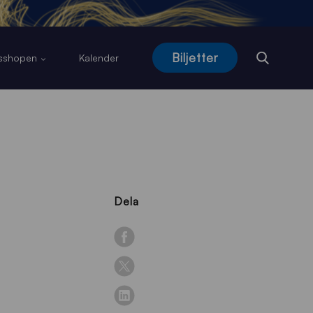
Biljetter
usshopen
Kalender
Dela