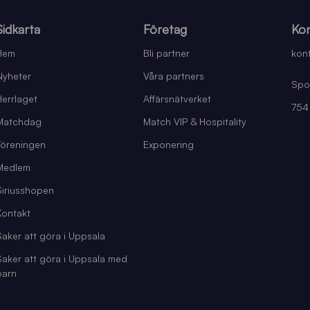
Sidkarta
Företag
Kon
Hem
Bli partner
kont
Nyheter
Våra partners
Spo
Herrlaget
Affärsnätverket
754
Matchdag
Match VIP & Hospitality
Föreningen
Exponering
Medlem
Siriusshopen
Kontakt
Saker att göra i Uppsala
Saker att göra i Uppsala med
barn