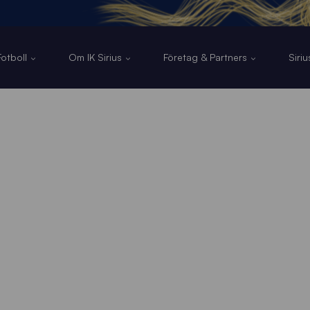
otboll
Om IK Sirius
Företag & Partners
Siri