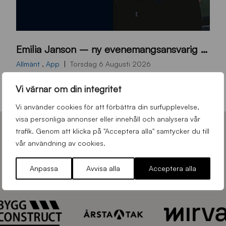
9
Emilia Janson – ny evenemangsansvarig för Sirius Fotboll
0
0
Allmänt
,
App
Torsdag 6 Augusti 2026
x
Vi värnar om din integritet
7
0
Vi använder cookies för att förbättra din surfupplevelse,
0
visa personliga annonser eller innehåll och analysera vår
_
trafik. Genom att klicka på "Acceptera alla" samtycker du till
vår användning av cookies.
E
HUVUDPARTNERS – SIRIUS FOTBOLL
J
Anpassa
Avvisa alla
Acceptera alla