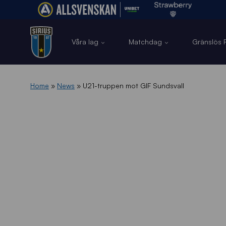
Våra lag
Matchdag
Gränslös F
Home
»
News
»
U21-truppen mot GIF Sundsvall