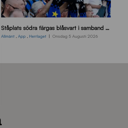
s
Ståplats södra färgas blåsvart i samband med nästa hemmamatch
ö
d
Allmänt
,
App
,
Herrlaget
Onsdag 5 Augusti 2026
r
a
-
s
t
å
_
2
0
2
6