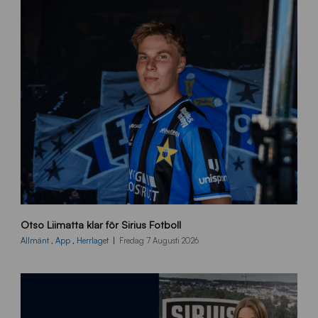
O
Otso Liimatta klar för Sirius Fotboll
L
_
Allmänt
,
App
,
Herrlaget
Fredag 7 Augusti 2026
h
e
m
s
i