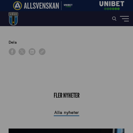
Home
»
News
»
U21-slutspelet fortsätter i Sundsvall
Dela
FLER NYHETER
Alla nyheter