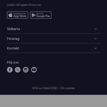
Ladda ned appen Sirius Live
Sidkarta
Företag
Kontakt
Följ oss
f
x
i
y
a
n
o
c
s
u
e
t
t
© Sirius Fotboll 2026
Om cookies
b
a
u
o
g
b
o
r
e
k
a