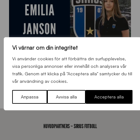
d
a
n
Vi värnar om din integritet
Vi använder cookies för att förbättra din surfupplevelse,
visa personliga annonser eller innehåll och analysera vår
trafik. Genom att klicka på "Acceptera alla" samtycker du till
9
vår användning av cookies.
Emilia Janson – ny evenemangsansvarig för Sirius Fotboll
0
0
Allmänt
,
App
Torsdag 6 Augusti 2026
Anpassa
Avvisa alla
Acceptera alla
x
7
0
0
_
HUVUDPARTNERS – SIRIUS FOTBOLL
E
J