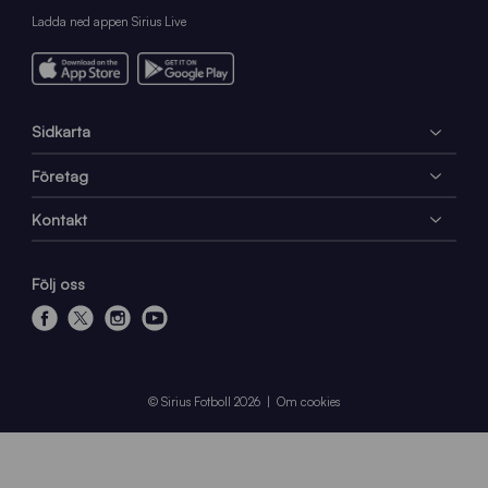
Ladda ned appen Sirius Live
Sidkarta
Företag
Kontakt
Följ oss
f
x
i
y
a
n
o
c
s
u
e
t
t
© Sirius Fotboll 2026
Om cookies
b
a
u
o
g
b
o
r
e
k
a