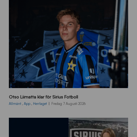
O
Otso Liimatta klar för Sirius Fotboll
L
_
Allmänt
,
App
,
Herrlaget
Fredag 7 Augusti 2026
h
e
m
s
i