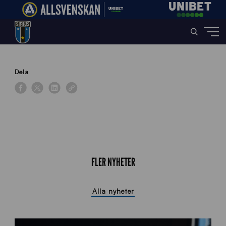
Home
»
News
»
U21 knep första segern
Dela
FLER NYHETER
Alla nyheter