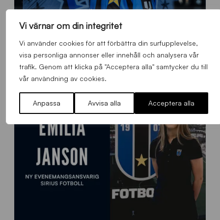
Vi värnar om din integritet
O
Vi använder cookies för att förbättra din surfupplevelse,
Otso Liimatta klar för Sirius Fotboll
L
visa personliga annonser eller innehåll och analysera vår
_
Allmänt
,
App
,
Herrlaget
Fredag 7 Augusti 2026
trafik. Genom att klicka på "Acceptera alla" samtycker du till
h
e
vår användning av cookies.
m
s
Anpassa
Avvisa alla
Acceptera alla
i
d
a
n