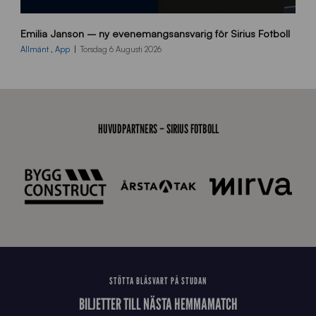
9
Emilia Janson – ny evenemangsansvarig för Sirius Fotboll
0
0
Allmänt
,
App
Torsdag 6 Augusti 2026
x
7
0
0
_
HUVUDPARTNERS – SIRIUS FOTBOLL
E
J
STÖTTA BLÅSVART PÅ STUDAN
BILJETTER TILL NÄSTA HEMMAMATCH