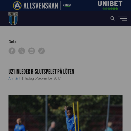
Home
»
News
»
U21 inleder B-slutspelet på Löten
Dela
U21 INLEDER B-SLUTSPELET PÅ LÖTEN
Allmänt
Tisdag 5 September 2017