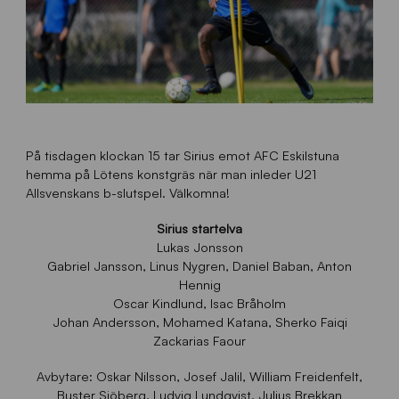
På tisdagen klockan 15 tar Sirius emot AFC Eskilstuna
hemma på Lötens konstgräs när man inleder U21
Allsvenskans b-slutspel. Välkomna!
Sirius startelva
Lukas Jonsson
Gabriel Jansson, Linus Nygren, Daniel Baban, Anton
Hennig
Oscar Kindlund, Isac Bråholm
Johan Andersson, Mohamed Katana, Sherko Faiqi
Zackarias Faour
Avbytare: Oskar Nilsson, Josef Jalil, William Freidenfelt,
Buster Sjöberg, Ludvig Lundqvist, Julius Brekkan