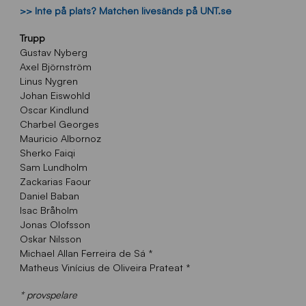
>> Inte på plats? Matchen livesänds på UNT.se
Trupp
Gustav Nyberg
Axel Björnström
Linus Nygren
Johan Eiswohld
Oscar Kindlund
Charbel Georges
Mauricio Albornoz
Sherko Faiqi
Sam Lundholm
Zackarias Faour
Daniel Baban
Isac Bråholm
Jonas Olofsson
Oskar Nilsson
Michael Allan Ferreira de Sá *
Matheus Vinícius de Oliveira Prateat *
* provspelare