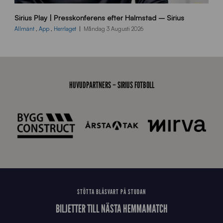
B
Sirius Play | Presskonferens efter Halmstad – Sirius
B
2
Allmänt
,
App
,
Herrlaget
Måndag 3 Augusti 2026
6
0
8
0
3
HUVUDPARTNERS – SIRIUS FOTBOLL
K
A
0
6
8
STÖTTA BLÅSVART PÅ STUDAN
BILJETTER TILL NÄSTA HEMMAMATCH