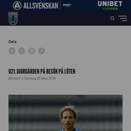
Home
»
News
»
U21: Djurgården på besök på Löten
Dela
U21: DJURGÅRDEN PÅ BESÖK PÅ LÖTEN
Allmänt
Söndag 25 Mars 2018