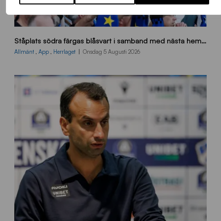
s
Ståplats södra färgas blåsvart i samband med nästa hemmamatch
ö
d
Allmänt
,
App
,
Herrlaget
Onsdag 5 Augusti 2026
r
a
-
s
t
å
_
2
0
2
6