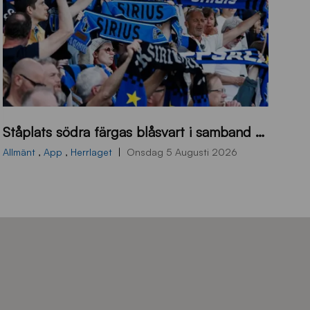
s
Ståplats södra färgas blåsvart i samband med nästa hemmamatch
ö
d
Allmänt
,
App
,
Herrlaget
Onsdag 5 Augusti 2026
r
a
-
s
t
å
_
2