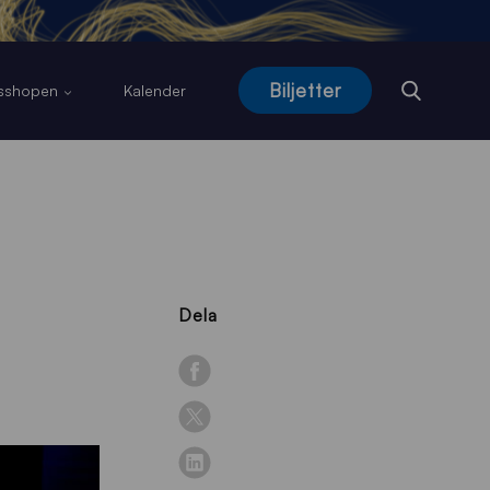
Biljetter
usshopen
Kalender
Dela