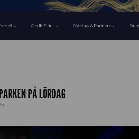
otboll
Om IK Sirius
Företag & Partners
Siri
SPARKEN PÅ LÖRDAG
23