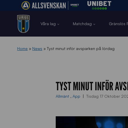
Våra lag
Matchdag
Gränslös F
Home
»
News
»
Tyst minut inför avsparken på lördag
TYST MINUT INFÖR AV
Allmänt
,
App
Tisdag 17 Oktober 20