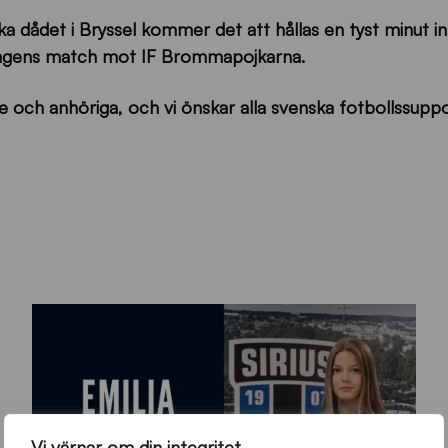
ka dådet i Bryssel kommer det att hållas en tyst minut i
agens match mot IF Brommapojkarna.
 och anhöriga, och vi önskar alla svenska fotbollssupp
Vi värnar om din integritet