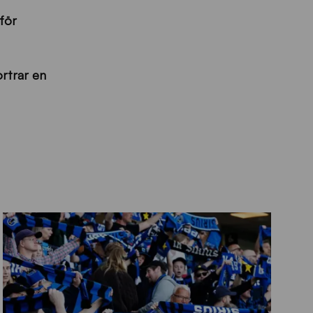
nför
ortrar en