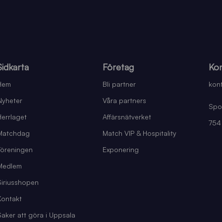
Sidkarta
Företag
Kon
Hem
Bli partner
kont
Nyheter
Våra partners
Spo
Herrlaget
Affärsnätverket
754
Matchdag
Match VIP & Hospitality
Föreningen
Exponering
Medlem
Siriusshopen
Kontakt
Saker att göra i Uppsala