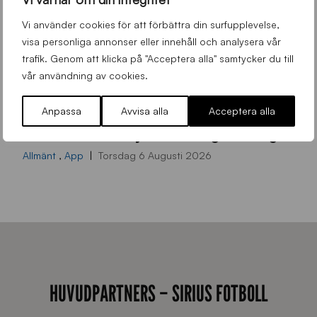
Vi använder cookies för att förbättra din surfupplevelse,
visa personliga annonser eller innehåll och analysera vår
trafik. Genom att klicka på "Acceptera alla" samtycker du till
vår användning av cookies.
Anpassa
Avvisa alla
Acceptera alla
9
Emilia Janson – ny evenemangsansvarig för Sirius Fotboll
0
0
Allmänt
,
App
Torsdag 6 Augusti 2026
x
7
0
0
_
E
HUVUDPARTNERS – SIRIUS FOTBOLL
J