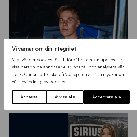
Vi värnar om din integritet
Vi använder cookies för att förbättra din surfupplevelse,
visa personliga annonser eller innehåll och analysera vår
trafik. Genom att klicka på "Acceptera alla" samtycker du till
vår användning av cookies.
O
Otso Liimatta klar för Sirius Fotboll
L
Anpassa
Avvisa alla
Acceptera alla
_
Allmänt
,
App
,
Herrlaget
Fredag 7 Augusti 2026
h
e
m
s
i