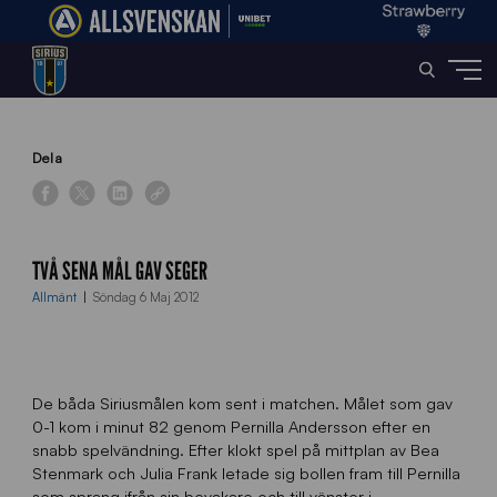
Home
»
News
»
Två sena mål gav seger
Dela
TVÅ SENA MÅL GAV SEGER
Allmänt
Söndag 6 Maj 2012
De båda Siriusmålen kom sent i matchen. Målet som gav
0-1 kom i minut 82 genom Pernilla Andersson efter en
snabb spelvändning. Efter klokt spel på mittplan av Bea
Stenmark och Julia Frank letade sig bollen fram till Pernilla
som sprang ifrån sin bevakare och till vänster i