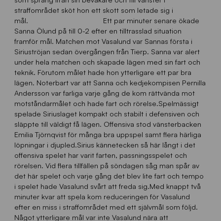
straffområdet sköt hon ett skott som letade sig i
mål. Ett par minuter senare ökade
Sanna Ölund på till 0-2 efter en tilltrasslad situation
framför mål. Matchen mot Vasalund var Sannas första i
Siriuströjan sedan övergången från Tierp. Sanna var alert
under hela matchen och skapade lägen med sin fart och
teknik. Förutom målet hade hon ytterligare ett par bra
lägen. Noterbart var att Sanna och kedjekompisen Pernilla
Andersson var farliga varje gång de kom rättvända mot
motståndarmålet och hade fart och rörelse.Spelmässigt
spelade Siriuslaget kompakt och stabilt i defensiven och
släppte till väldigt få lägen. Offensiva stod vänsterbacken
Emilia Tjörnqvist för många bra uppspel samt flera härliga
löpningar i djupled.Sirius kännetecken så här långt i det
offensiva spelet har varit farten, passningsspelet och
rörelsen. Vid flera tillfällen på söndagen såg man spår av
det här spelet och varje gång det blev lite fart och tempo
i spelet hade Vasalund svårt att freda sig.Med knappt två
minuter kvar att spela kom reduceringen för Vasalund
efter en miss i straffområdet med ett självmål som följd.
Något ytterligare mål var inte Vasalund nära att