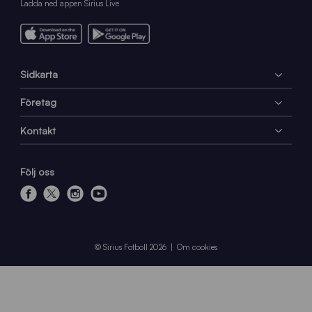
Ladda ned appen Sirius Live
Sidkarta
Företag
Kontakt
Följ oss
f
x
i
y
a
n
o
c
s
u
e
t
t
© Sirius Fotboll 2026
Om cookies
b
a
u
o
g
b
o
r
e
k
a