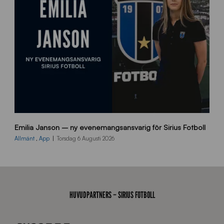
d
a
n
9
Emilia Janson – ny evenemangsansvarig för Sirius Fotboll
0
0
Allmänt
,
App
Torsdag 6 Augusti 2026
x
7
0
0
_
HUVUDPARTNERS – SIRIUS FOTBOLL
E
J