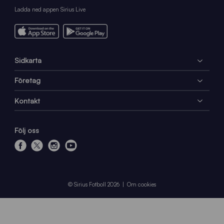
Ladda ned appen Sirius Live
Sidkarta
Företag
Kontakt
Följ oss
f
x
i
y
a
n
o
c
s
u
e
t
t
© Sirius Fotboll 2026
Om cookies
b
a
u
o
g
b
o
r
e
k
a