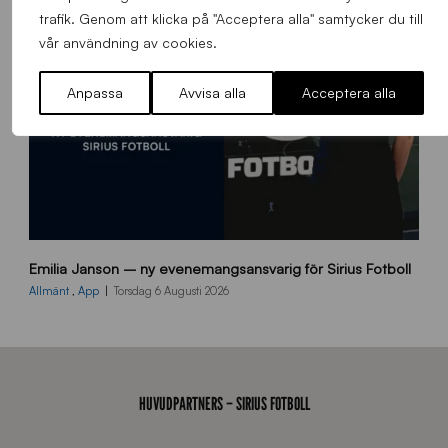
d
trafik. Genom att klicka på "Acceptera alla" samtycker du till
a
vår användning av cookies.
n
Anpassa
Avvisa alla
Acceptera alla
9
Emilia Janson – ny evenemangsansvarig för Sirius Fotboll
0
0
Allmänt
,
App
Torsdag 6 Augusti 2026
x
7
0
0
_
HUVUDPARTNERS – SIRIUS FOTBOLL
E
J