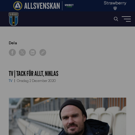
Home
»
News
»
TV | Tack för allt, Niklas
Dela
TV | TACK FÖR ALLT, NIKLAS
TV
Onsdag 2 December 2020