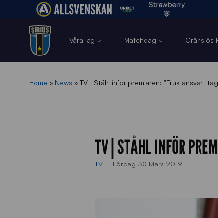
Våra lag
Matchdag
Gränslös F
Home
»
News
»
TV | Ståhl inför premiären: ”Fruktansvärt ta
TV | STÅHL INFÖR PR
TV
Lördag 30 Mars 2019