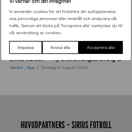
Vi värnar om din integritet
Vi använder cookies för att förbättra din surfupplevelse,
visa personliga annonser eller innehåll och analysera vår
trafik. Genom att klicka på "Acceptera alla" samtycker du till
vår användning av cookies.
Anpassa
Avvisa alla
Acceptera alla
9
Emilia Janson – ny evenemangsansvarig för Sirius Fotboll
0
0
Allmänt
,
App
Torsdag 6 Augusti 2026
x
7
0
0
_
E
HUVUDPARTNERS – SIRIUS FOTBOLL
J