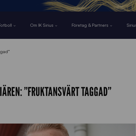
otboll
Om IK Sirius
Företag & Partners
Siri
ggad”
EMIÄREN: ”FRUKTANSVÄRT TAGGAD”