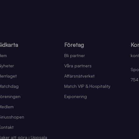
Sidkarta
Företag
Kon
Hem
Bli partner
kont
Nyheter
Våra partners
Spo
Herrlaget
Affärsnätverket
754
Matchdag
Match VIP & Hospitality
Föreningen
Exponering
Medlem
Siriusshopen
Kontakt
Saker att göra i Uppsala