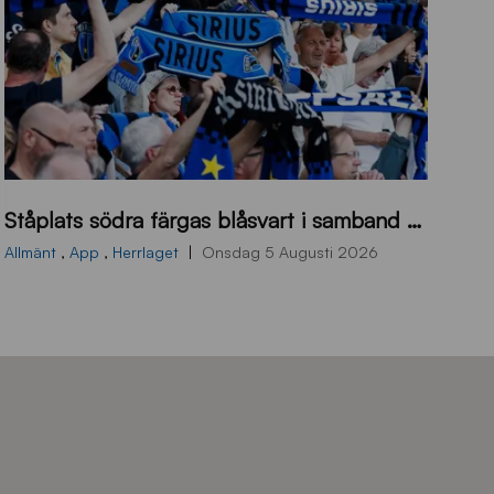
s
Ståplats södra färgas blåsvart i samband med nästa hemmamatch
ö
d
Allmänt
,
App
,
Herrlaget
Onsdag 5 Augusti 2026
r
a
-
s
t
å
_
2