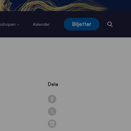
Biljetter
usshopen
Kalender
Dela