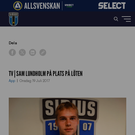
Home
»
News
»
TV | Sam Lundholm på plats på Löten
Dela
TV | SAM LUNDHOLM PÅ PLATS PÅ LÖTEN
App
Onsdag 19 Juli 2017