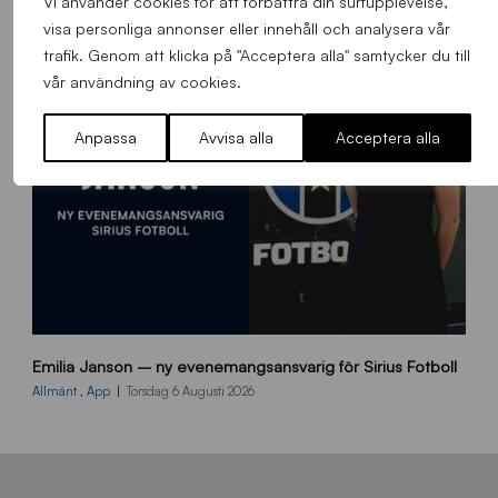
Vi använder cookies för att förbättra din surfupplevelse,
m
visa personliga annonser eller innehåll och analysera vår
s
trafik. Genom att klicka på "Acceptera alla" samtycker du till
i
vår användning av cookies.
d
a
n
Anpassa
Avvisa alla
Acceptera alla
9
Emilia Janson – ny evenemangsansvarig för Sirius Fotboll
0
0
Allmänt
,
App
Torsdag 6 Augusti 2026
x
7
0
0