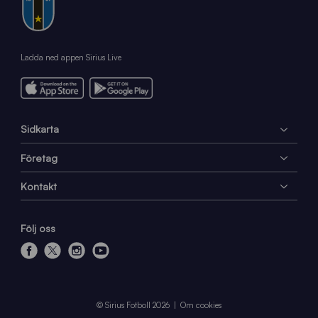
Ladda ned appen Sirius Live
Sidkarta
Företag
Kontakt
Följ oss
f
x
i
y
a
n
o
c
s
u
e
t
t
© Sirius Fotboll 2026
Om cookies
b
a
u