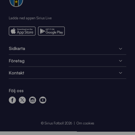
Ladda ned appen Sirius Live
Sidkarta
Företag
Kontakt
Följ oss
f
x
i
y
a
n
o
c
s
u
e
t
t
© Sirius Fotboll 2026
Om cookies
b
a
u
o
g
b