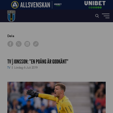
Home
»
News
»
TV | Jonsson: ”En poäng är godkänt”
Dela
TV | JONSSON: ”EN POÄNG ÄR GODKÄNT”
TV
Lördag 6 Juli 2019