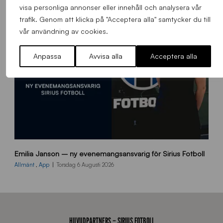
s
visa personliga annonser eller innehåll och analysera vår
i
trafik. Genom att klicka på "Acceptera alla" samtycker du till
d
vår användning av cookies.
a
n
Anpassa
Avvisa alla
Acceptera alla
9
Emilia Janson – ny evenemangsansvarig för Sirius Fotboll
0
0
Allmänt
,
App
Torsdag 6 Augusti 2026
x
7
0
0
_
HUVUDPARTNERS – SIRIUS FOTBOLL