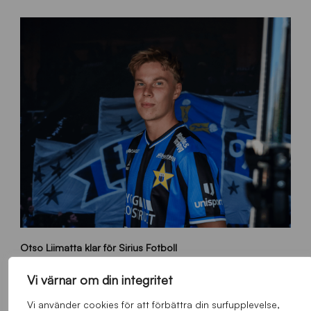
O
Otso Liimatta klar för Sirius Fotboll
L
_
Allmänt
,
App
,
Herrlaget
Fredag 7 Augusti 2026
h
Vi värnar om din integritet
e
Vi använder cookies för att förbättra din surfupplevelse,
m