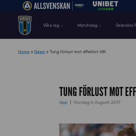
Våra lag
Matchdag
Gränslös F
Home
»
News
»
Tung förlust mot effektivt AIK
TUNG FÖRLUST MOT EFF
App
Söndag 6 Augusti 2017