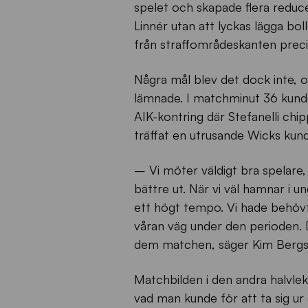
spelet och skapade flera reduc
Linnér utan att lyckas lägga bo
från straffområdeskanten preci
Några mål blev det dock inte, o
lämnade. I matchminut 36 kunde
AIK-kontring där Stefanelli chip
träffat en utrusande Wicks kunde
– Vi möter väldigt bra spelare
bättre ut. När vi väl hamnar i u
ett högt tempo. Vi hade behövt l
våran väg under den perioden. D
dem matchen, säger Kim Bergs
Matchbilden i den andra halvlek
vad man kunde för att ta sig ur 