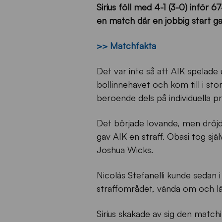
Sirius föll med 4-1 (3-0) infö
en match där en jobbig start ga
>> Matchfakta
Det var inte så att AIK spelade
bollinnehavet och kom till i sto
beroende dels på individuella pr
Det började lovande, men dröjd
gav AIK en straff. Obasi tog sj
Joshua Wicks.
Nicolás Stefanelli kunde sedan 
straffområdet, vända om och lä
Sirius skakade av sig den match