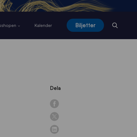
Biljetter
usshopen
Kalender
Dela