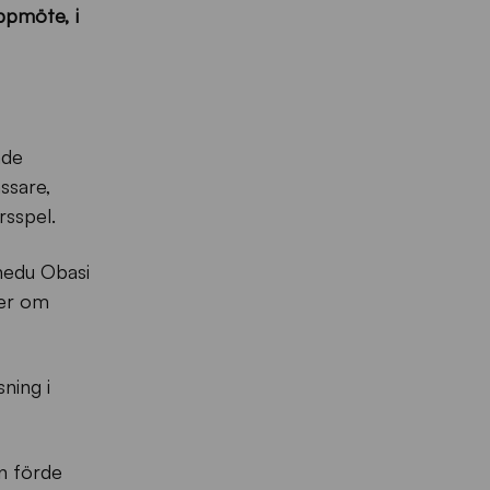
ppmöte, i
ade
ssare,
rsspel.
nedu Obasi
ter om
ning i
an förde