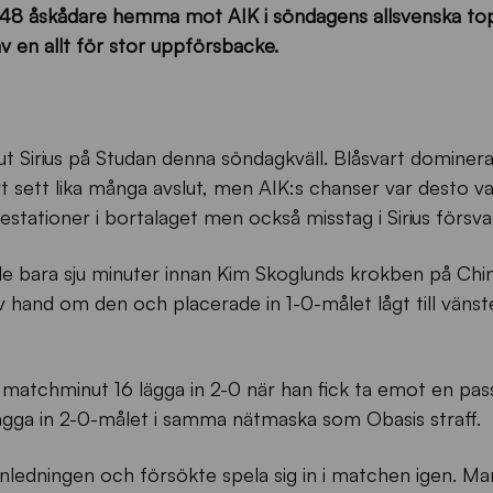
r 6748 åskådare hemma mot AIK i söndagens allsvenska to
v en allt för stor uppförsbacke.
 ut Sirius på Studan denna söndagkväll. Blåsvart dominer
rt sett lika många avslut, men AIK:s chanser var desto va
estationer i bortalaget men också misstag i Sirius försva
e bara sju minuter innan Kim Skoglunds krokben på Chi
älv hand om den och placerade in 1-0-målet lågt till väns
i matchminut 16 lägga in 2-0 när han fick ta emot en pass
gga in 2-0-målet i samma nätmaska som Obasis straff.
inledningen och försökte spela sig in i matchen igen. M