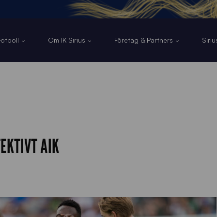
otboll
Om IK Sirius
Företag & Partners
Siri
EKTIVT AIK