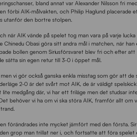
eringschanser, bland annat var Alexander Nilsson fri me
llen förbi AIK-målvakten, och Philip Haglund placerade et
s utanför den bortre stolpen.
ch när AIK vände på spelet tog man vara på varje lucka S
 Chinedu Obasi göra sitt andra mål i matchen, när han 
pade bollen genom Siriusförsvaret blev fri och efter att 
 sätta sin egen retur till 3-0 i öppet mål.
, men vi gör också ganska enkla misstag som gör att de 
nderläge 2-0 är det svårt mot AIK, de är väldigt spelskick
ite medgång där, vi har ett friläge men det studsar inte 
et behöver vi ha om vi ska störa AIK, framför allt om v
trand.
en förändrades inte mycket jämfört med den första. Sir
den grop man trillat ner i, och fortsatte att föra spele