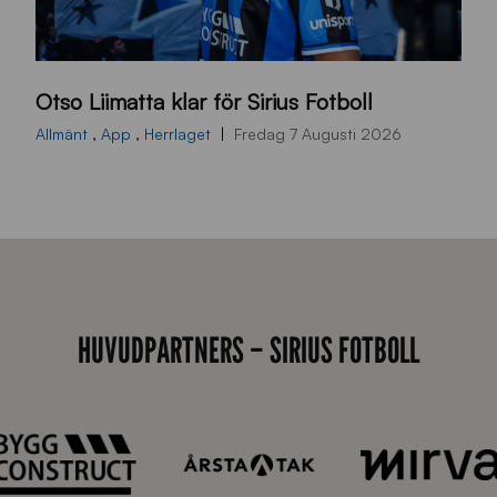
O
Otso Liimatta klar för Sirius Fotboll
L
_
Allmänt
,
App
,
Herrlaget
Fredag 7 Augusti 2026
h
e
m
s
i
d
HUVUDPARTNERS – SIRIUS FOTBOLL
a
n