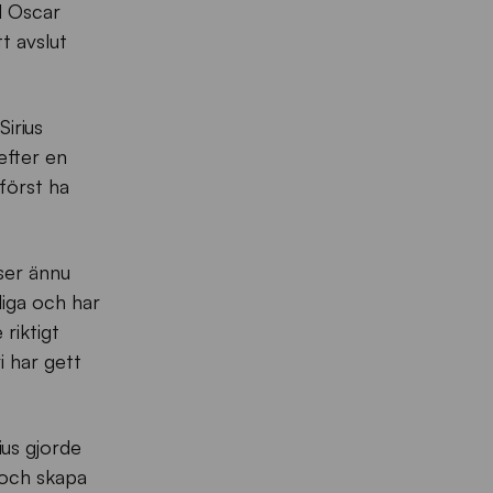
d Oscar
t avslut
irius
efter en
först ha
ser ännu
liga och har
riktigt
i har gett
ius gjorde
t och skapa