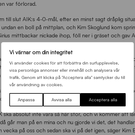
n var förlorad.
 till slut AIK:s 4-0-mål, efter en minst sagt dråplig situ
a undan en boll på mittplan, och Kim Skoglund kom spri
ius mittbackar nickade ihop, föll ner i gräset och gav AI
Vi värnar om din integritet
pade en helt utlämnad Joshua Wicks med en fin benpara
Vi använder cookies för att förbättra din surfupplevelse,
slog ett inlägg till Henok Goitom fanns ingen där för a
visa personliga annonser eller innehåll och analysera vår
 i mål.
trafik. Genom att klicka på "Acceptera alla" samtycker du till
vår användning av cookies.
ingsmål, då Jesper Arvidsson distinkt nickade in 1-4 på en 
tad upphämtning var lite för svår att få till just idag.
Anpassa
Avvisa alla
Acceptera alla
 ska absolut inte vara så här stor, och vi kommer att lä
 då går man på en mina och nu gjorde vi det, det handla
n vecka på oss och sedan ska vi på det igen, säger Kim 