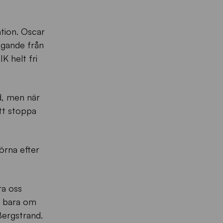
ation. Oscar
ngande från
K helt fri
d, men när
tt stoppa
hörna efter
ra oss
r bara om
Bergstrand.