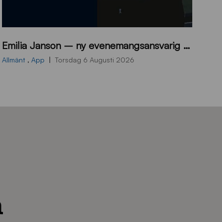
9
Emilia Janson – ny evenemangsansvarig för Sirius Fotboll
0
0
Allmänt
,
App
Torsdag 6 Augusti 2026
x
7
0
0
_
E
J