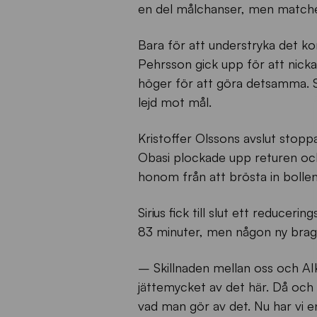
en del målchanser, men matche
Bara för att understryka det kom
Pehrsson gick upp för att nick
höger för att göra detsamma. Sir
lejd mot mål.
Kristoffer Olssons avslut stop
Obasi plockade upp returen och 
honom från att brösta in bollen
Sirius fick till slut ett reducer
83 minuter, men någon ny bragdar
– Skillnaden mellan oss och AIK
jättemycket av det här. Då och
vad man gör av det. Nu har vi e