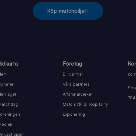
Köp matchbiljett
Sidkarta
Företag
Kon
Hem
Bli partner
kont
Nyheter
Våra partners
Spo
Herrlaget
Affärsnätverket
754
Matchdag
Match VIP & Hospitality
Föreningen
Exponering
Medlem
Siriusshopen