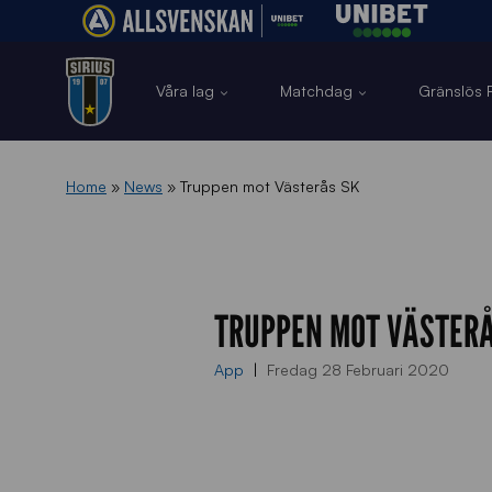
Våra lag
Matchdag
Gränslös F
Home
»
News
»
Truppen mot Västerås SK
TRUPPEN MOT VÄSTERÅ
App
Fredag 28 Februari 2020