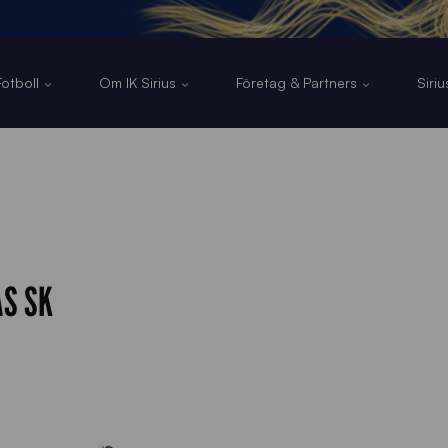
otboll
Om IK Sirius
Företag & Partners
Siri
S SK