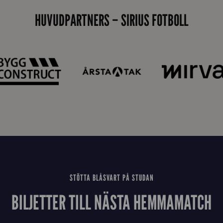
å
HUVUDPARTNERS – SIRIUS FOTBOLL
_
2
0
2
6
STÖTTA BLÅSVART PÅ STUDAN
BILJETTER TILL NÄSTA HEMMAMATCH