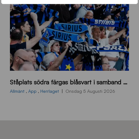
s
Ståplats södra färgas blåsvart i samband med nästa hemmamatch
ö
d
Allmänt
,
App
,
Herrlaget
Onsdag 5 Augusti 2026
r
a
-
s
t