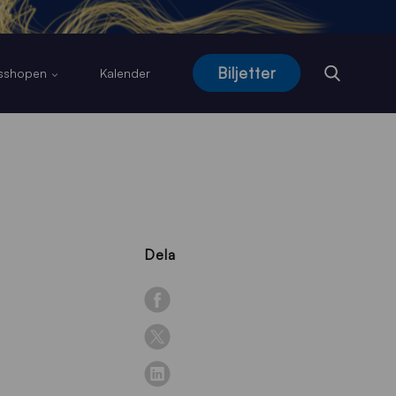
Biljetter
usshopen
Kalender
Dela