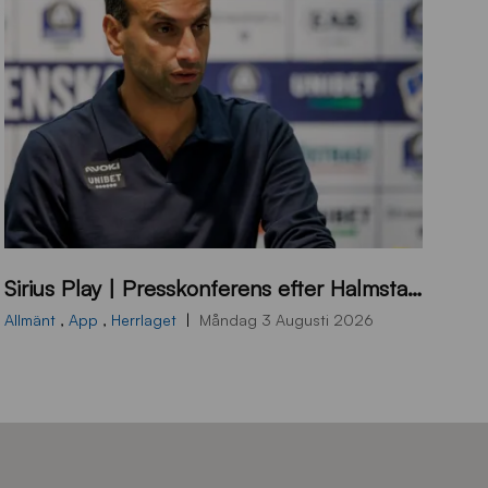
B
Sirius Play | Presskonferens efter Halmstad – Sirius
B
2
Allmänt
,
App
,
Herrlaget
Måndag 3 Augusti 2026
6
0
8
0
3