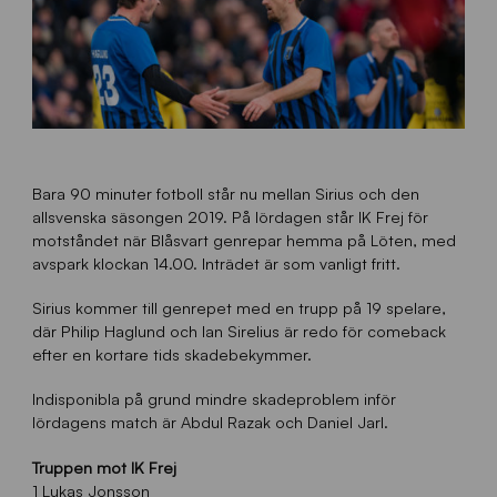
Bara 90 minuter fotboll står nu mellan Sirius och den
allsvenska säsongen 2019. På lördagen står IK Frej för
motståndet när Blåsvart genrepar hemma på Löten, med
avspark klockan 14.00. Inträdet är som vanligt fritt.
Sirius kommer till genrepet med en trupp på 19 spelare,
där Philip Haglund och Ian Sirelius är redo för comeback
efter en kortare tids skadebekymmer.
Indisponibla på grund mindre skadeproblem inför
lördagens match är Abdul Razak och Daniel Jarl.
Truppen mot IK Frej
1 Lukas Jonsson