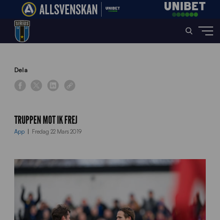
Home
»
News
»
Truppen mot IK Frej
Dela
TRUPPEN MOT IK FREJ
App
Fredag 22 Mars 2019