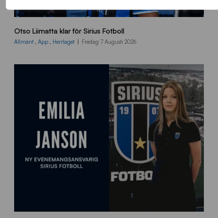
O
Otso Liimatta klar för Sirius Fotboll
L
_
Allmänt
,
App
,
Herrlaget
Fredag 7 Augusti 2026
h
e
m
s
i
d
a
n
9