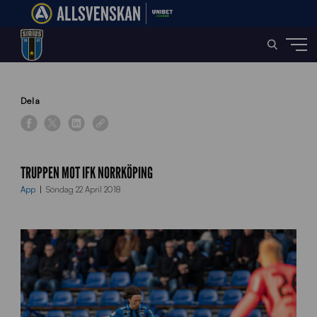
Home
»
News
»
Truppen mot IFK Norrköping
Dela
TRUPPEN MOT IFK NORRKÖPING
App
Söndag 22 April 2018