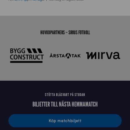
6
0
8
0
3
HUVUDPARTNERS – SIRIUS FOTBOLL
K
A
0
6
8
STÖTTA BLÅSVART PÅ STUDAN
BILJETTER TILL NÄSTA HEMMAMATCH
Köp matchbiljett