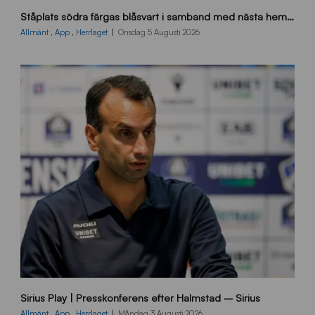
s
Ståplats södra färgas blåsvart i samband med nästa hemmamatch
ö
d
Allmänt
,
App
,
Herrlaget
Onsdag 5 Augusti 2026
r
a
-
s
t
å
_
2
0
2
6
B
Sirius Play | Presskonferens efter Halmstad – Sirius
B
2
Allmänt
,
App
,
Herrlaget
Måndag 3 Augusti 2026