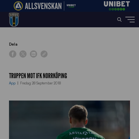
Home
»
News
»
Truppen mot IFK Norrköping
Dela
TRUPPEN MOT IFK NORRKÖPING
App
Fredag 28 September 2018