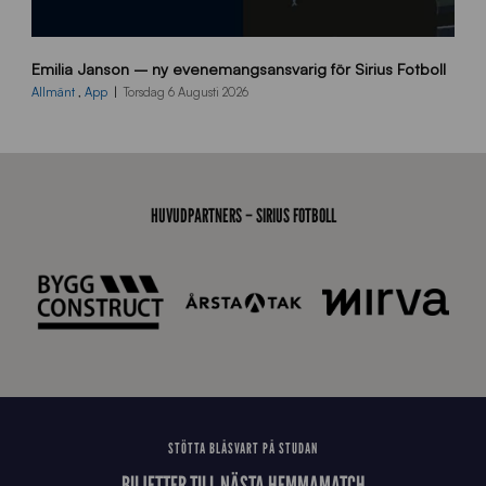
9
Emilia Janson – ny evenemangsansvarig för Sirius Fotboll
0
0
Allmänt
,
App
Torsdag 6 Augusti 2026
x
7
0
0
_
HUVUDPARTNERS – SIRIUS FOTBOLL
E
J
STÖTTA BLÅSVART PÅ STUDAN
BILJETTER TILL NÄSTA HEMMAMATCH