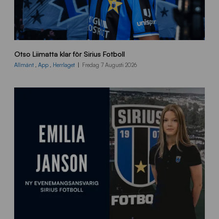
O
Otso Liimatta klar för Sirius Fotboll
L
_
Allmänt
,
App
,
Herrlaget
Fredag 7 Augusti 2026
h
e
m
s
i
d
a
n