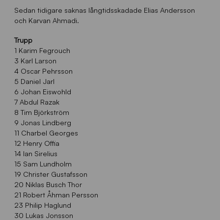
Sedan tidigare saknas långtidsskadade Elias Andersson
och Karvan Ahmadi.
Trupp
1 Karim Fegrouch
3 Karl Larson
4 Oscar Pehrsson
5 Daniel Jarl
6 Johan Eiswohld
7 Abdul Razak
8 Tim Björkström
9 Jonas Lindberg
11 Charbel Georges
12 Henry Offia
14 Ian Sirelius
15 Sam Lundholm
19 Christer Gustafsson
20 Niklas Busch Thor
21 Robert Åhman Persson
23 Philip Haglund
30 Lukas Jonsson