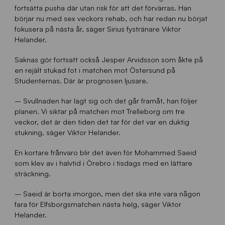
fortsätta pusha där utan risk för att det förvärras. Han
börjar nu med sex veckors rehab, och har redan nu börjat
fokusera på nästa år, säger Sirius fystränare Viktor
Helander.
Saknas gör fortsatt också Jesper Arvidsson som åkte på
en rejält stukad fot i matchen mot Östersund på
Studenternas. Där är prognosen ljusare.
– Svullnaden har lagt sig och det går framåt, han följer
planen. Vi siktar på matchen mot Trelleborg om tre
veckor, det är den tiden det tar för det var en duktig
stukning, säger Viktor Helander.
En kortare frånvaro blir det även för Mohammed Saeid
som klev av i halvtid i Örebro i tisdags med en lättare
sträckning.
– Saeid är borta imorgon, men det ska inte vara någon
fara för Elfsborgsmatchen nästa helg, säger Viktor
Helander.