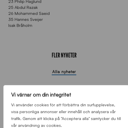
23 Philip Haglund
25 Abdul Razak
26 Mohammed Saeid
35 Hannes Sveijer
Isak Bråholm
FLER NYHETER
Alla nyheter
Vi värnar om din integritet
Vi använder cookies för att förbättra din surfupplevelse,
visa personliga annonser eller innehåll och analysera vår
trafik. Genom att klicka på "Acceptera alla" samtycker du till
vår användning av cookies.