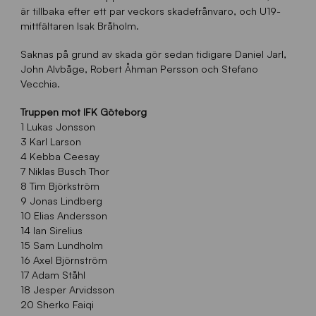
är tillbaka efter ett par veckors skadefrånvaro, och U19-
mittfältaren Isak Bråholm.
Saknas på grund av skada gör sedan tidigare Daniel Jarl,
John Alvbåge, Robert Åhman Persson och Stefano
Vecchia.
Truppen mot IFK Göteborg
1 Lukas Jonsson
3 Karl Larson
4 Kebba Ceesay
7 Niklas Busch Thor
8 Tim Björkström
9 Jonas Lindberg
10 Elias Andersson
14 Ian Sirelius
15 Sam Lundholm
16 Axel Björnström
17 Adam Ståhl
18 Jesper Arvidsson
20 Sherko Faiqi