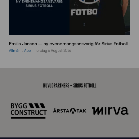
9
Emilia Janson – ny evenemangsansvarig för Sirius Fotboll
0
0
Allmänt
,
App
Torsdag 6 Augusti 2026
x
7
0
0
_
HUVUDPARTNERS – SIRIUS FOTBOLL
E
J