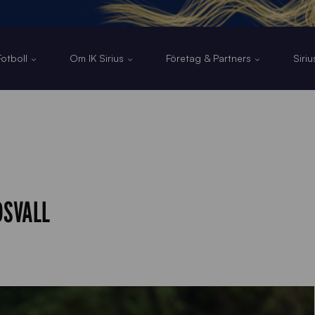
otboll
Om IK Sirius
Företag & Partners
Siri
DSVALL