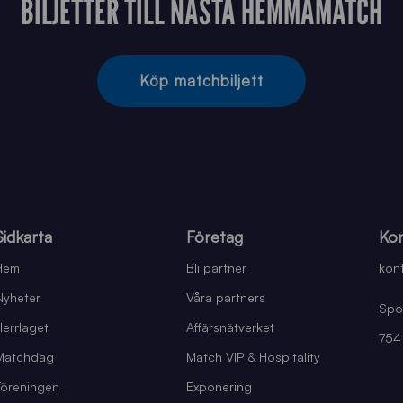
BILJETTER TILL NÄSTA HEMMAMATCH
Köp matchbiljett
Sidkarta
Företag
Kon
Hem
Bli partner
kont
Nyheter
Våra partners
Spo
Herrlaget
Affärsnätverket
754
Matchdag
Match VIP & Hospitality
Föreningen
Exponering