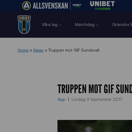
Våra lag
Matchdag
Gränslös F
Home
»
News
»
Truppen mot GIF Sundsvall
TRUPPEN MOT GIF SUN
App
Lördag 9 September 2017