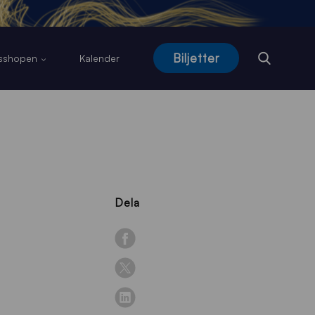
Biljetter
usshopen
Kalender
Dela