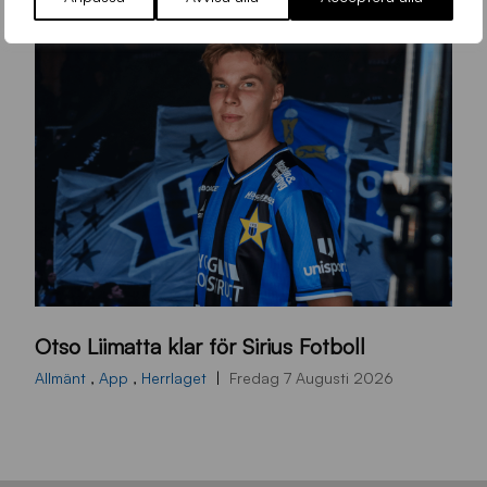
O
Otso Liimatta klar för Sirius Fotboll
L
_
Allmänt
,
App
,
Herrlaget
Fredag 7 Augusti 2026
h
e
m