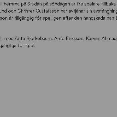
vall hemma på Studan på söndagen är tre spelare tillbaka
und och Christer Gustafsson har avtjänat sin avstängning
on är tillgänglig för spel igen efter den handskada han å
at, med Ante Björkebaum, Ante Eriksson, Karvan Ahmad
gängliga för spel.