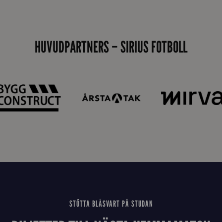
s
i
d
HUVUDPARTNERS – SIRIUS FOTBOLL
a
n
STÖTTA BLÅSVART PÅ STUDAN