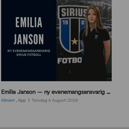
9
Emilia Janson – ny evenemangsansvarig för Sirius Fotboll
0
0
Allmänt
,
App
Torsdag 6 Augusti 2026
x
7
0