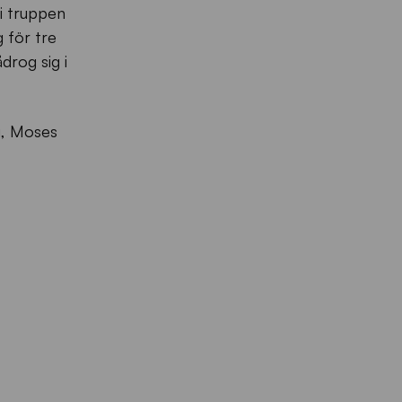
 i truppen
 för tre
drog sig i
i, Moses