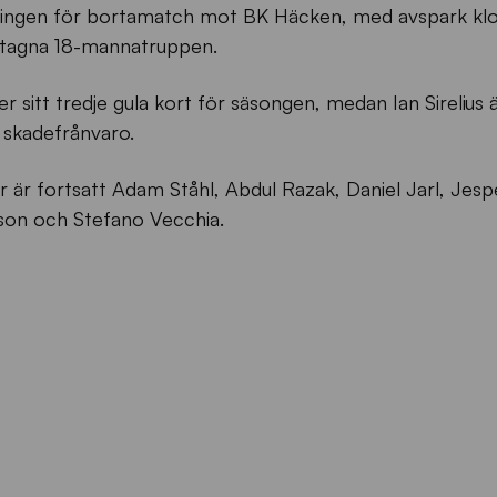
l Hisingen för bortamatch mot BK Häcken, med avspark kl
uttagna 18-mannatruppen.
 sitt tredje gula kort för säsongen, medan Ian Sirelius är
 skadefrånvaro.
or är fortsatt Adam Ståhl, Abdul Razak, Daniel Jarl, Jesp
son och Stefano Vecchia.