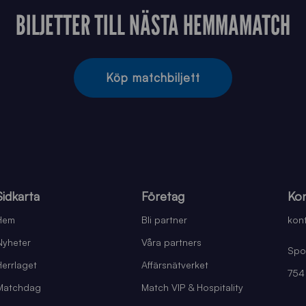
BILJETTER TILL NÄSTA HEMMAMATCH
Köp matchbiljett
Sidkarta
Företag
Kon
Hem
Bli partner
kont
Nyheter
Våra partners
Spo
Herrlaget
Affärsnätverket
754
Matchdag
Match VIP & Hospitality