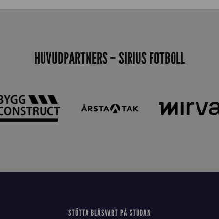
0
0
_
E
HUVUDPARTNERS – SIRIUS FOTBOLL
J
STÖTTA BLÅSVART PÅ STUDAN