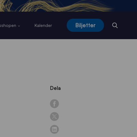
Biljetter
usshopen
Kalender
Dela