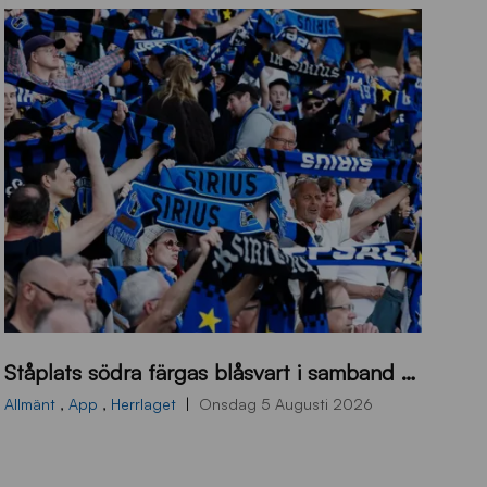
s
Ståplats södra färgas blåsvart i samband med nästa hemmamatch
ö
d
Allmänt
,
App
,
Herrlaget
Onsdag 5 Augusti 2026
r
a