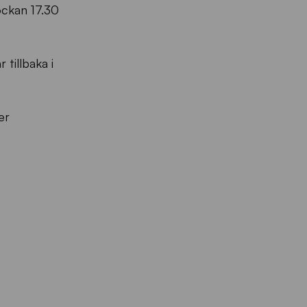
ockan 17.30
 tillbaka i
er