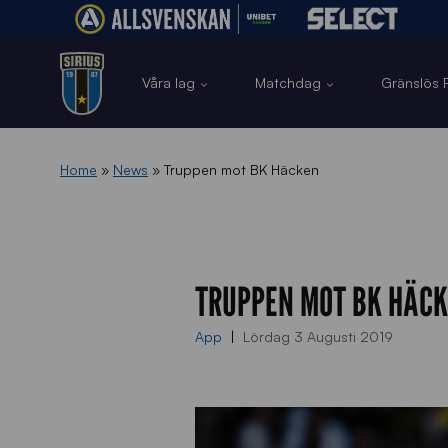
Våra lag
Matchdag
Gränslös F
Home
»
News
»
Truppen mot BK Häcken
TRUPPEN MOT BK HÄC
App
Lördag 3 Augusti 2019