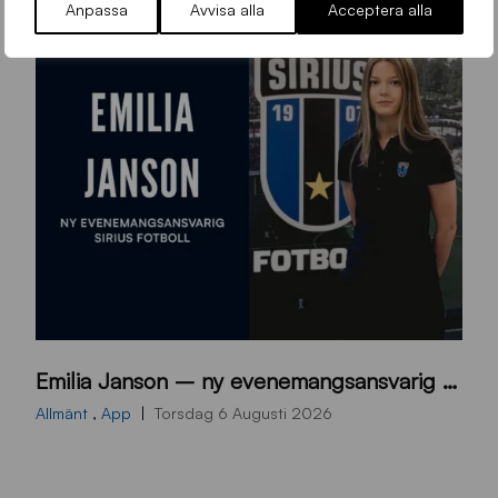
Anpassa
Avvisa alla
Acceptera alla
9
Emilia Janson – ny evenemangsansvarig för Sirius Fotboll
0
0
Allmänt
,
App
Torsdag 6 Augusti 2026
x
7