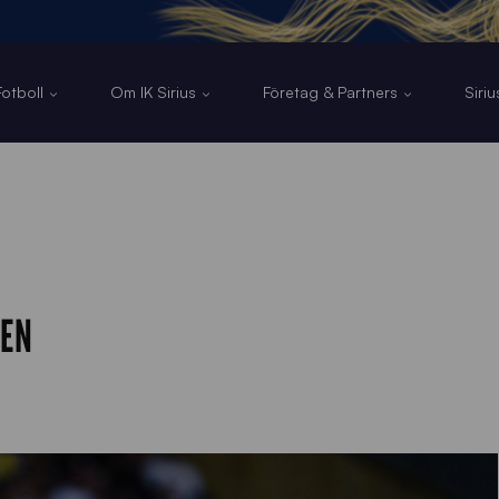
otboll
Om IK Sirius
Företag & Partners
Siri
KEN