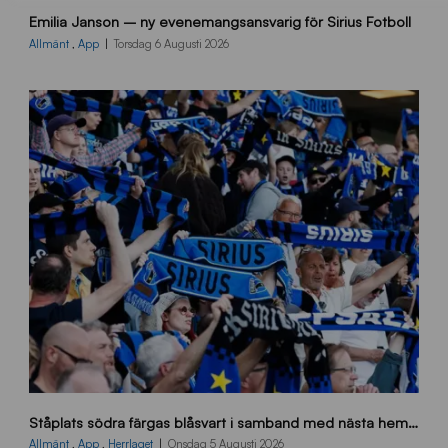
9
Emilia Janson – ny evenemangsansvarig för Sirius Fotboll
0
0
Allmänt
,
App
Torsdag 6 Augusti 2026
x
7
0
0
_
E
J
s
Ståplats södra färgas blåsvart i samband med nästa hemmamatch
ö
d
Allmänt
,
App
,
Herrlaget
Onsdag 5 Augusti 2026