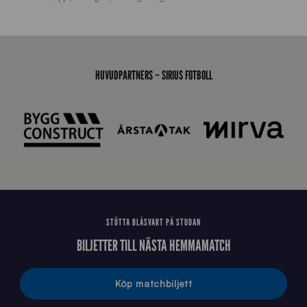
r
a
-
s
t
HUVUDPARTNERS – SIRIUS FOTBOLL
å
_
2
0
2
6
STÖTTA BLÅSVART PÅ STUDAN
BILJETTER TILL NÄSTA HEMMAMATCH
Köp matchbiljett