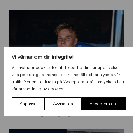
Vi värnar om din integritet
Vi använder cookies för att förbättra din surfupplevelse,
visa personliga annonser eller innehåll och analysera vår
trafik. Genom att klicka på "Acceptera alla" samtycker du till
vår användning av cookies.
O
Anpassa
Avvisa alla
Acceptera alla
Otso Liimatta klar för Sirius Fotboll
L
_
Allmänt
,
App
,
Herrlaget
Fredag 7 Augusti 2026
h
e