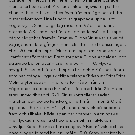
man få fart på spelet. AIK hade inledningsvis ett par bra
chanser bl.a. ett skott strax över från bra läge och ett bra
distansskott som Lina Lundqvist greppade uppe i sitt
högra kryss. Sirius unga lag med fem 97:or från start,
pressade AIK:s spelare hårt och de hade svårt att skapa
något riktigt bra framåt. Ettan av FilippaSirius var själva på
väg igenom flera gånger men fick inte till sista passningen.
Efter 20 minuters spel fick hemmalaget en frispark strax
utanför straffområdet. Fram stegade Filippa Angeldahl och
skruvade bollen över muren stolpe in till 1-0. Mycket
snyggt! Sirius fortsätter att spela bra och AIK är också bra
som har många unga skickliga talanger.Tvåan av StinaStina
Melin bryter sedan in mot straffområdet från sin
högerbacksplats och drar på ett jätteskott från 25 meter
strax under ribban till 2-0. Sirius kontrollerar sedan
matchen och borde kanske gjort ett mål till men 2-0 står
sig i paus. Storck en målskyttI andra halvlek böljar spelet
fram och tillbaka, båda lagen har chanser inledningsvis
men lyckas inte sätta dit bollen. En bit in i halvleken
utnyttjar Sarah Storck ett misstag av AIK:s målvakt och kan
enkelt jogga in med bollen i mål till 3-0. Strax därefter blir