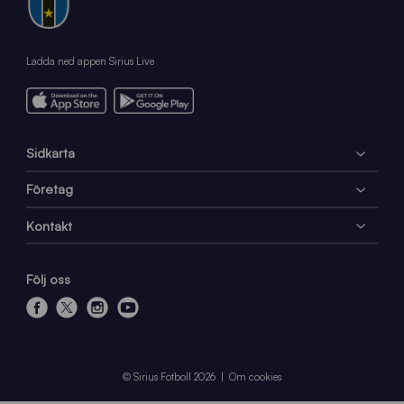
Ladda ned appen Sirius Live
Sidkarta
Företag
Kontakt
Följ oss
f
x
i
y
a
n
o
c
s
u
e
t
t
© Sirius Fotboll 2026
Om cookies
b
a
u