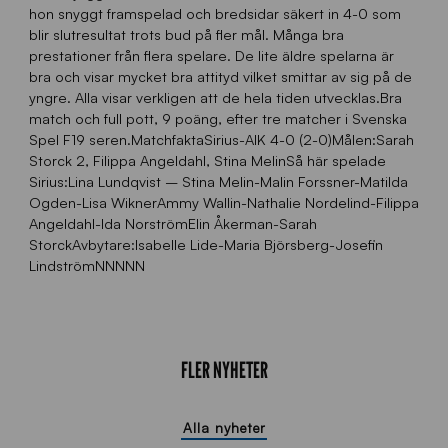
hon snyggt framspelad och bredsidar säkert in 4-0 som
blir slutresultat trots bud på fler mål. Många bra
prestationer från flera spelare. De lite äldre spelarna är
bra och visar mycket bra attityd vilket smittar av sig på de
yngre. Alla visar verkligen att de hela tiden utvecklas.Bra
match och full pott, 9 poäng, efter tre matcher i Svenska
Spel F19 seren.MatchfaktaSirius-AIK 4-0 (2-0)Målen:Sarah
Storck 2, Filippa Angeldahl, Stina MelinSå här spelade
Sirius:Lina Lundqvist – Stina Melin-Malin Forssner-Matilda
Ogden-Lisa WiknerAmmy Wallin-Nathalie Nordelind-Filippa
Angeldahl-Ida NorströmElin Åkerman-Sarah
StorckAvbytare:Isabelle Lide-Maria Björsberg-Josefin
LindströmNNNNN
FLER NYHETER
Alla nyheter