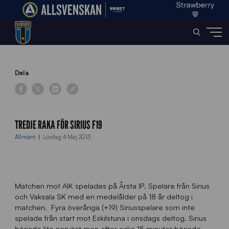
Home
»
News
»
Tredje raka för Sirius F19
Dela
TREDJE RAKA FÖR SIRIUS F19
Allmänt
Lördag 4 Maj 2013
Matchen mot AIK spelades på Årsta IP. Spelare från Sirius
och Vaksala SK med en medelålder på 18 år deltog i
matchen. Fyra överåriga (+19) Siriusspelare som inte
spelade från start mot Eskilstuna i onsdags deltog. Sirius
började lite nervöst men efter cirka 15 minuter började