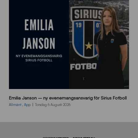
m
s
i
d
a
n
9
Emilia Janson – ny evenemangsansvarig för Sirius Fotboll
0
0
Allmänt
,
App
Torsdag 6 Augusti 2026
x
7
0
0
_