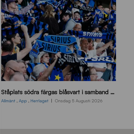
s
Ståplats södra färgas blåsvart i samband med nästa hemmamatch
ö
d
Allmänt
,
App
,
Herrlaget
Onsdag 5 Augusti 2026
r
a
-
s