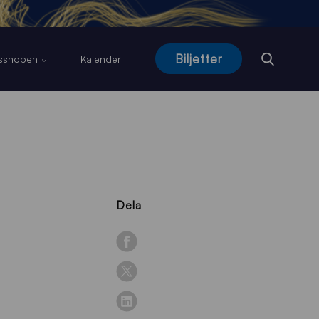
Biljetter
usshopen
Kalender
Dela