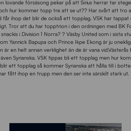
lovande försäsong pekar på att Sirius herrar tar steget t
 och hur kommer topp tre att se ut?? Har svårt att tro at
d får ihop det blir de också ett topplag. VSK har tappat
igt. Tror att du har topptrion i den ordningen med BK 
 snackis i Division 1 Norra? ? Väsby United som i sista st
v som Yannick Bapupa och Prince Ikpe Ekong är ju onekli
n är en helt annan verklighet än de är vana vid.Västerås 
n även Syrianska. VSK tippas bli ett topplag men hur ko
ir ett topplag så kommer Syrianska att hålla till i botte
har fått ihop en trupp men den ser inte särskilt stark ut.