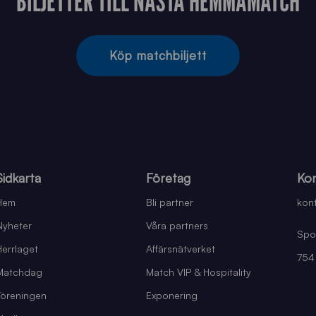
BILJETTER TILL NÄSTA HEMMAMATCH
Köp matchbiljett
Sidkarta
Företag
Kon
Hem
Bli partner
kont
Nyheter
Våra partners
Spo
Herrlaget
Affärsnätverket
754
Matchdag
Match VIP & Hospitality
Föreningen
Exponering