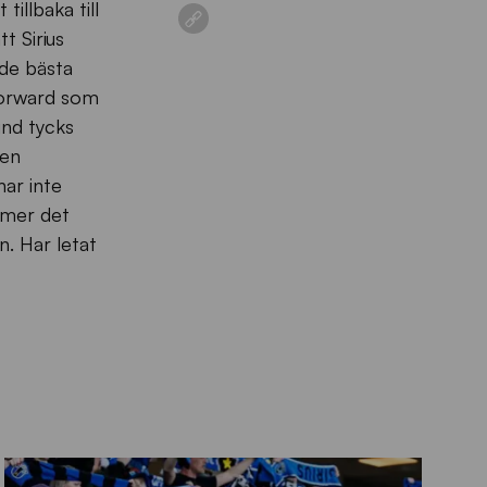
illbaka till
t Sirius
 de bästa
Forward som
und tycks
gen
har inte
mmer det
n. Har letat