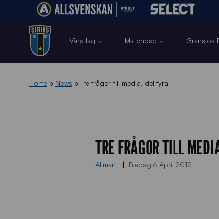
Våra lag
Matchdag
Gränslös F
Home
»
News
»
Tre frågor till media, del fyra
TRE FRÅGOR TILL MEDIA
Allmänt
Fredag 6 April 2012