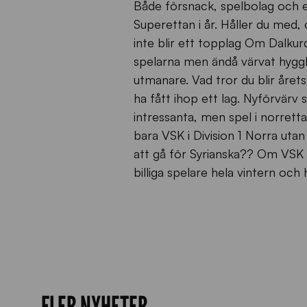
Både försnack, spelbolag och en 
Superettan i år. Håller du med,
inte blir ett topplag Om Dalkur
spelarna men ändå värvat hyggl
utmanare. Vad tror du blir årets
ha fått ihop ett lag. Nyförvär
intressanta, men spel i norretta
bara VSK i Division 1 Norra uta
att gå för Syrianska?? Om VSK bl
billiga spelare hela vintern och 
FLER NYHETER