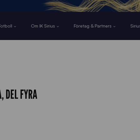
otboll
Om IK Sirius
Företag & Partners
Siri
, DEL FYRA