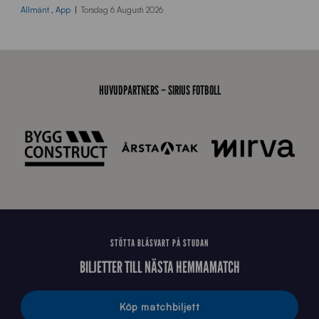
0
Allmänt
,
App
Torsdag 6 Augusti 2026
x
7
0
0
_
HUVUDPARTNERS – SIRIUS FOTBOLL
E
J
STÖTTA BLÅSVART PÅ STUDAN
BILJETTER TILL NÄSTA HEMMAMATCH
Köp matchbiljett