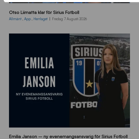
O
Otso Liimatta klar för Sirius Fotboll
L
_
Allmänt
,
App
,
Herrlaget
Fredag 7 Augusti 2026
h
e
m
s
i
d
a
n
9
Emilia Janson – ny evenemangsansvarig för Sirius Fotboll
0