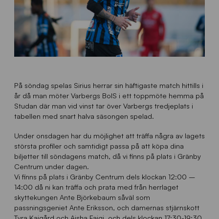
På söndag spelas Sirius herrar sin häftigaste match hittills i
år då man möter Varbergs BoIS i ett toppmöte hemma på
Studan där man vid vinst tar över Varbergs tredjeplats i
tabellen med snart halva säsongen spelad.
Under onsdagen har du möjlighet att träffa några av lagets
största profiler och samtidigt passa på att köpa dina
biljetter till söndagens match, då vi finns på plats i Gränby
Centrum under dagen.
Vi finns på plats i Gränby Centrum dels klockan 12:00 –
14:00 då ni kan träffa och prata med från herrlaget
skyttekungen Ante Björkebaum såväl som
passningsgeniet Ante Eriksson, och damernas stjärnskott
Tyra Kajgård och Aisha Faiqi, och dels klockan 17:30-19:30,