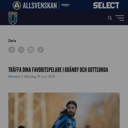
Home
»
News
»
Träffa dina favoritspelare i Gränby och Gottsunda
Dela
TRÄFFA DINA FAVORITSPELARE I GRÄNBY OCH GOTTSUNDA
Allmänt
Måndag 15 Juni 2015