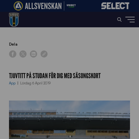
Home
»
News
»
Tjuvtitt på Studan för dig med säsongskort
Dela
TJUVTITT PÅ STUDAN FÖR DIG MED SÄSONGSKORT
App
Lördag 6 April 2019