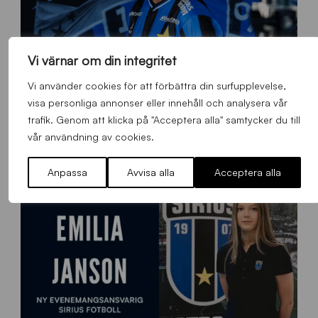
Vi värnar om din integritet
Vi använder cookies för att förbättra din surfupplevelse,
O
visa personliga annonser eller innehåll och analysera vår
Otso Liimatta klar för Sirius Fotboll
L
trafik. Genom att klicka på "Acceptera alla" samtycker du till
_
Allmänt
,
App
,
Herrlaget
Fredag 7 Augusti 2026
vår användning av cookies.
h
e
Anpassa
Avvisa alla
Acceptera alla
m
s
i
d
a
n