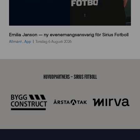
9
Emilia Janson – ny evenemangsansvarig för Sirius Fotboll
0
0
Allmänt
,
App
Torsdag 6 Augusti 2026
x
7
0
0
_
HUVUDPARTNERS – SIRIUS FOTBOLL
E
J