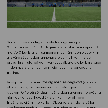
Sirius gör på söndag sitt sista träningspass på
Studenternas inför måndagens allsvenska hemmapremiär
mot AFC Eskilstuna. I samband med träningen bjuder vi in
alla våra säsongskortsinnehavare som vill komma och
provsitta sin stol på den nya huvudläktaren, eller bara supa
in den nya arenan och samtidigt bevittna söndagens
träning.
Vi öppnar upp arenan
för dig med säsongskort
(ståplats
eller sittplats) i samband med att träningen inleds ca
klockan
10.45 på söndag
. Ingång sker i arenans nordvästra
hörn och endast huvudläktaren kommer att vara
tillgänglig. Glöm inte kortet! Observera att detta gäller
söndagens träning. Lördagens träning är tyvärr inte öppen