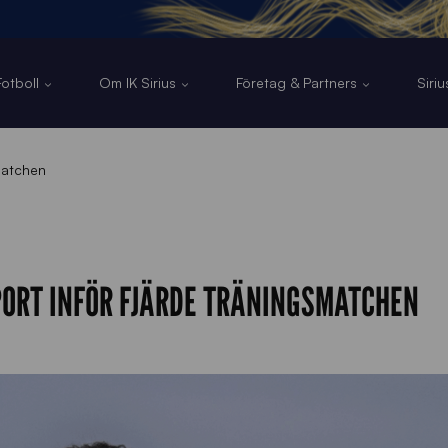
otboll
Om IK Sirius
Företag & Partners
Siri
smatchen
ORT INFÖR FJÄRDE TRÄNINGSMATCHEN