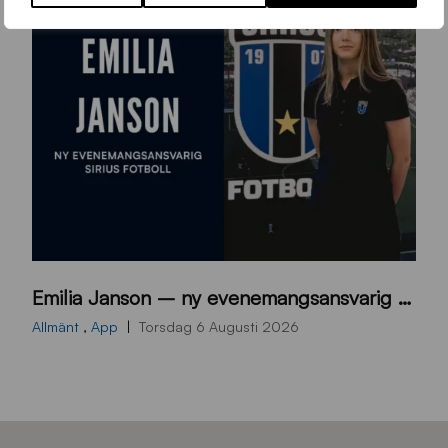
9
Emilia Janson – ny evenemangsansvarig för Sirius Fotboll
0
0
Allmänt
,
App
Torsdag 6 Augusti 2026
x
7
0
0