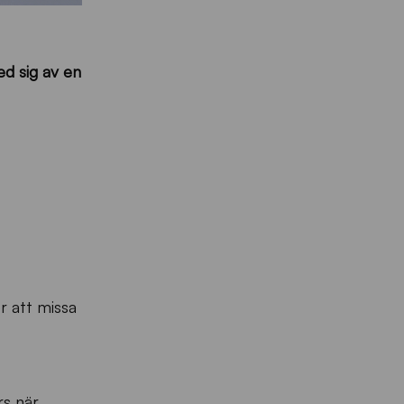
d sig av en
r att missa
rs när