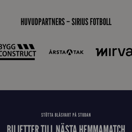
_
E
HUVUDPARTNERS – SIRIUS FOTBOLL
J
STÖTTA BLÅSVART PÅ STUDAN
BILJETTER TILL NÄSTA HEMMAMATCH