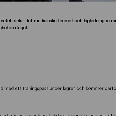
smatch delar det medicinska teamet och lagledningen me
heten i laget.
nd med ett träningspass under lägret och kommer därfö
med träning under lägret. Vidare undersökning genomfö