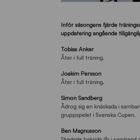
Inför säsongens fjärde träning
uppdatering angående tillgänglig
Tobias Anker
Åter i full träning.
Joakim Persson
Åter i full träning.
Simon Sandberg
Ådrog sig en knäskada i samba
gruppspelet i Svenska Cupen.
Ben Magnusson
Skadade baksida lår i samband 