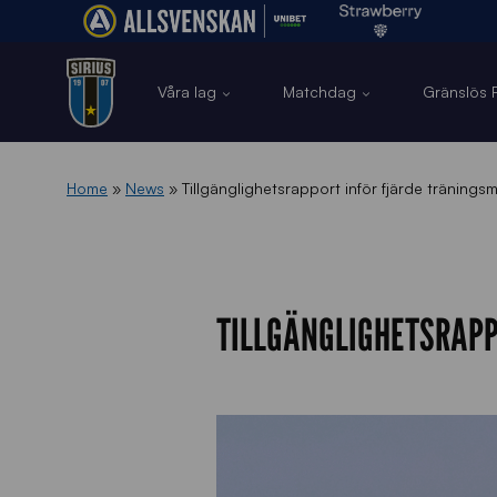
Våra lag
Matchdag
Gränslös F
Home
»
News
»
Tillgänglighetsrapport inför fjärde träning
TILLGÄNGLIGHETSRAPP