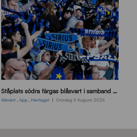
s
Ståplats södra färgas blåsvart i samband med nästa hemmamatch
ö
d
Allmänt
,
App
,
Herrlaget
Onsdag 5 Augusti 2026
r
a
-
s