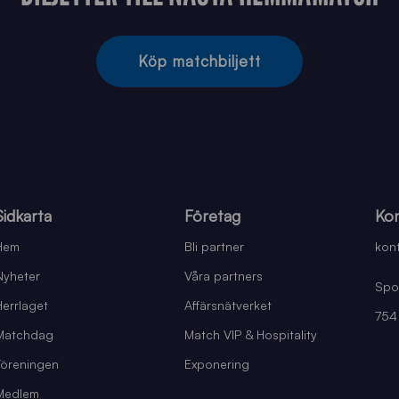
Köp matchbiljett
Sidkarta
Företag
Kon
Hem
Bli partner
kont
Nyheter
Våra partners
Spo
Herrlaget
Affärsnätverket
754
Matchdag
Match VIP & Hospitality
Föreningen
Exponering
Medlem