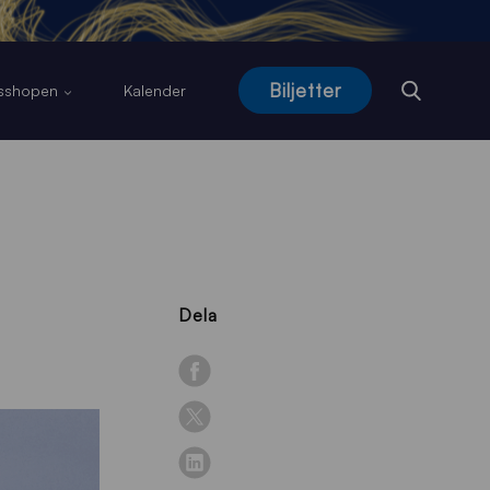
Biljetter
usshopen
Kalender
Dela