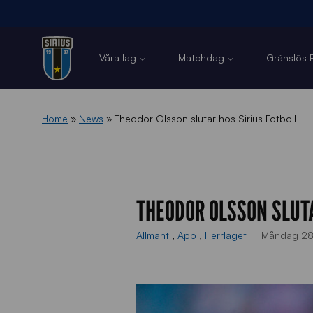
Våra lag
Matchdag
Gränslös F
Home
»
News
»
Theodor Olsson slutar hos Sirius Fotboll
THEODOR OLSSON SLUTA
Allmänt
,
App
,
Herrlaget
Måndag 28