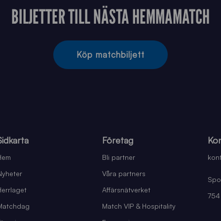
BILJETTER TILL NÄSTA HEMMAMATCH
Köp matchbiljett
Sidkarta
Företag
Kon
Hem
Bli partner
kont
Nyheter
Våra partners
Spo
Herrlaget
Affärsnätverket
754
Matchdag
Match VIP & Hospitality