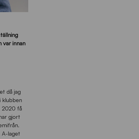
tällning
h var innan
et då jag
 i klubben
tt 2020 få
har gjort
emifrån.
i A-laget