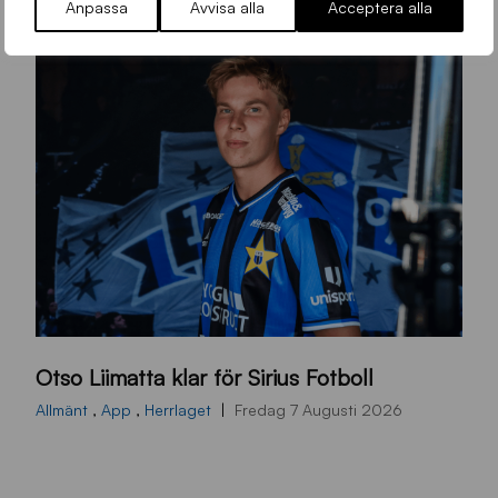
Anpassa
Avvisa alla
Acceptera alla
O
Otso Liimatta klar för Sirius Fotboll
L
_
Allmänt
,
App
,
Herrlaget
Fredag 7 Augusti 2026
h
e