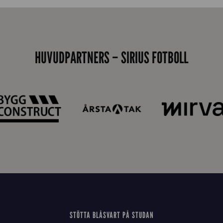
m
s
i
d
HUVUDPARTNERS – SIRIUS FOTBOLL
a
n
STÖTTA BLÅSVART PÅ STUDAN