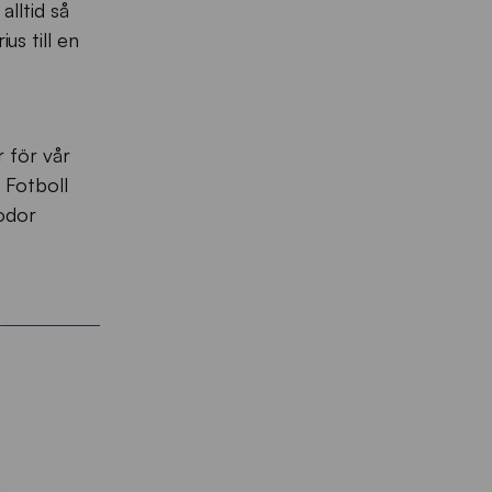
lltid så
us till en
 för vår
 Fotboll
eodor