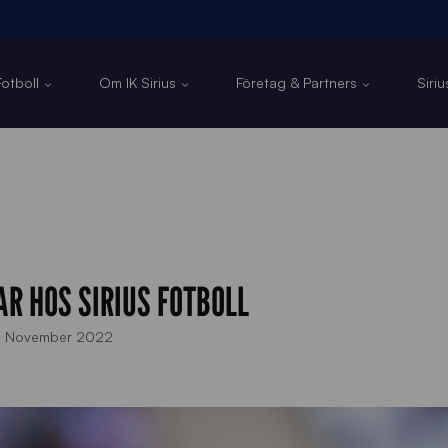
otboll
Om IK Sirius
Företag & Partners
Siri
R HOS SIRIUS FOTBOLL
 November 2022