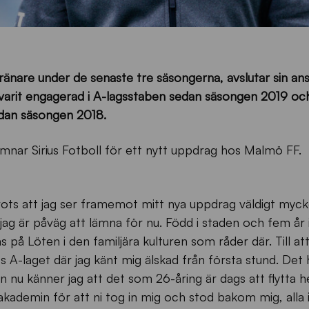
änare under de senaste tre säsongerna, avslutar sin ans
 varit engagerad i A-lagsstaben sedan säsongen 2019 oc
dan säsongen 2018.
ämnar Sirius Fotboll för ett nytt uppdrag hos Malmö FF.
ots att jag ser framemot mitt nya uppdrag väldigt myck
 jag är påväg att lämna för nu. Född i staden och fem år
 på Löten i den familjära kulturen som råder där. Till a
os A-laget där jag känt mig älskad från första stund. Det 
en nu känner jag att det som 26-åring är dags att flytta h
i akademin för att ni tog in mig och stod bakom mig, alla 