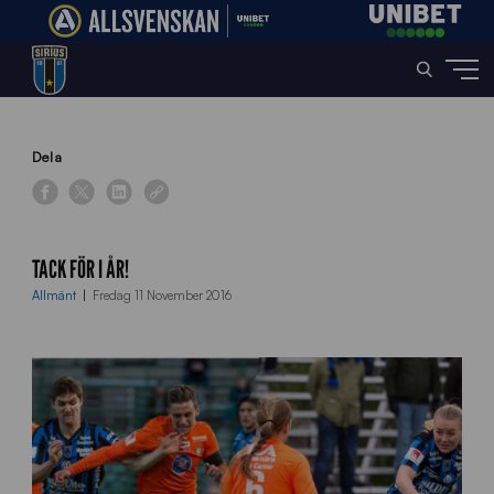
Home
»
News
»
Tack för i år!
Dela
TACK FÖR I ÅR!
Allmänt
Fredag 11 November 2016