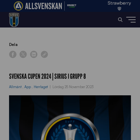
Home
»
News
»
Svenska Cupen 2024 | Sirius i grupp 8
Dela
SVENSKA CUPEN 2024 | SIRIUS I GRUPP 8
Allmänt
,
App
,
Herrlaget
Lördag 25 November 2023