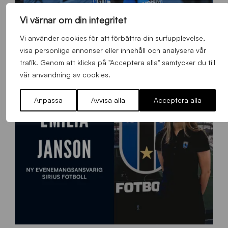
Vi värnar om din integritet
O
Otso Liimatta klar för Sirius Fotboll
L
Vi använder cookies för att förbättra din surfupplevelse,
_
Allmänt
,
App
,
Herrlaget
Fredag 7 Augusti 2026
visa personliga annonser eller innehåll och analysera vår
h
trafik. Genom att klicka på "Acceptera alla" samtycker du till
e
vår användning av cookies.
m
s
i
Anpassa
Avvisa alla
Acceptera alla
d
a
n