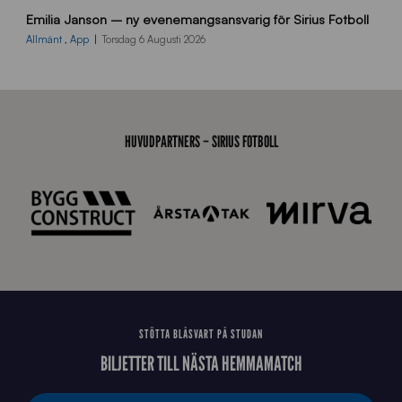
9
Emilia Janson – ny evenemangsansvarig för Sirius Fotboll
0
0
Allmänt
,
App
Torsdag 6 Augusti 2026
x
7
0
0
_
HUVUDPARTNERS – SIRIUS FOTBOLL
E
J
STÖTTA BLÅSVART PÅ STUDAN
BILJETTER TILL NÄSTA HEMMAMATCH