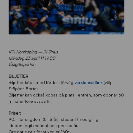
IFK Norrköping – IK Sirius
Måndag 23 april kl 19.00
Östgötaporten
BILJETTER
Biljetter köps med fördel i förväg
via denna länk
(välj
Ståplats Borta).
Biljetter kan också köpas på plats i entrén, som öppnar 60
minuter före avspark.
Priser:
90:- för ungdom (8-18 år), student (med giltig
studentlegitimation) och pensionär.
Ordinarie pris för vuxen är 160:-.