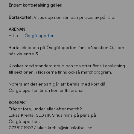
Enbart kortbetalning gäller!
Bortakortet:
Visas upp i entrén och prickas av på lista.
ARENAN
Hitta till Östgötaporten
Bortasektionen på Östgötaporten finns på sektion Q, som
nås via entré 3.
Kiosker med standardutbud och toaletter finns i anslutning
till sektionen, i kioskerna finns också matchprogram.
Notera att det enbart går att betala med kort då
Östgötaporten är en kontantfri arena.
KONTAKT
Frågor före, under eller efter match?
Lukas Krehla, SLO i IK Sirius finns på plats på
Östgötaporten.
0738101907 / lukas.krehla@siriusfotboll.se