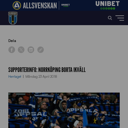
Home
»
News
»
Supporterinfo: Norrköping borta ikväll
Dela
SUPPORTERINFO: NORRKÖPING BORTA IKVÄLL
Herrlaget
Måndag 23 April 2018