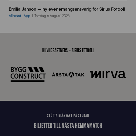
9
Emilia Janson – ny evenemangsansvarig för Sirius Fotboll
0
0
Allmänt
,
App
Torsdag 6 Augusti 2026
x
7
0
0
_
HUVUDPARTNERS – SIRIUS FOTBOLL
E
J
STÖTTA BLÅSVART PÅ STUDAN
BILJETTER TILL NÄSTA HEMMAMATCH