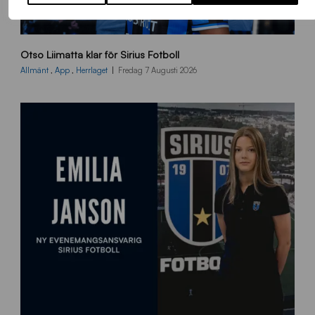
O
Otso Liimatta klar för Sirius Fotboll
L
_
Allmänt
,
App
,
Herrlaget
Fredag 7 Augusti 2026
h
e
m
s
i
d
a
n